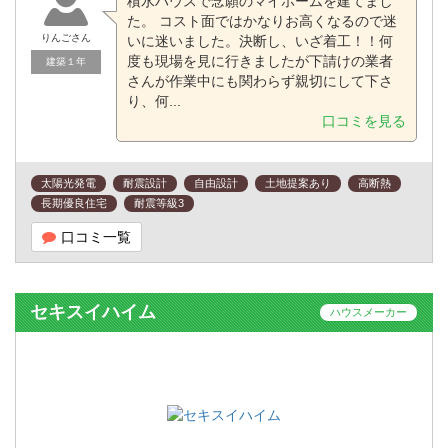
積水ハウスで念願のマイホームを建てまし
た。 コスト面ではかなりお高くなるので迷
りんごさん
いに迷いました。決断し、いざ着工！！何
度も現場を見に行きましたが下請けの業者
建築１年
さんが作業中にも関わらず親切にして下さ
り、何...
口コミを見る
太陽光発電
耐震設計
自由設計
土地提案あり
高断熱
長期優良住宅
耐震等級3
口コミ一覧
セキスイハイム
ハウスメーカー