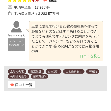
平均坪単価：
17.93万円
平均購入価格：
3,283.57万円
三階に階段で行ける25畳の屋根裏を作って
必要ないものなどはすぐあげることができ
ちゅーママさん
てとても便利です♪リビングに納戸をもうけ
たことで、ジャンパーなどをかけておくこ
マイホームこ
だわりポイン
とができます♪広めの納戸なので飲み物専用
ト
の冷...
口コミを見る
太陽光発電
耐震設計
自由設計
土地提案あり
高断熱
長期優良住宅
耐震等級3
口コミ一覧