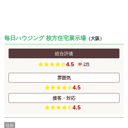
毎日ハウジング 枚方住宅展示場
（大阪）
総合評価
4.5
2
件
雰囲気
4.5
接客・対応
4.5
住所