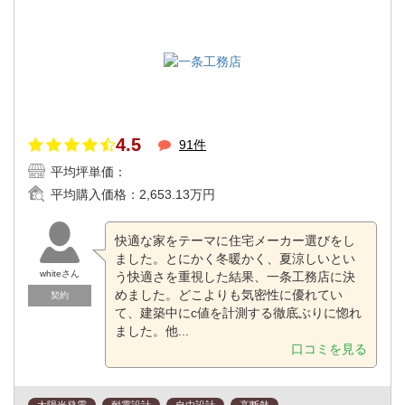
4.5
91件
平均坪単価：
平均購入価格：
2,653.13万円
快適な家をテーマに住宅メーカー選びをし
ました。とにかく冬暖かく、夏涼しいとい
whiteさん
う快適さを重視した結果、一条工務店に決
めました。どこよりも気密性に優れてい
契約
て、建築中にc値を計測する徹底ぶりに惚れ
ました。他...
口コミを見る
太陽光発電
耐震設計
自由設計
高断熱