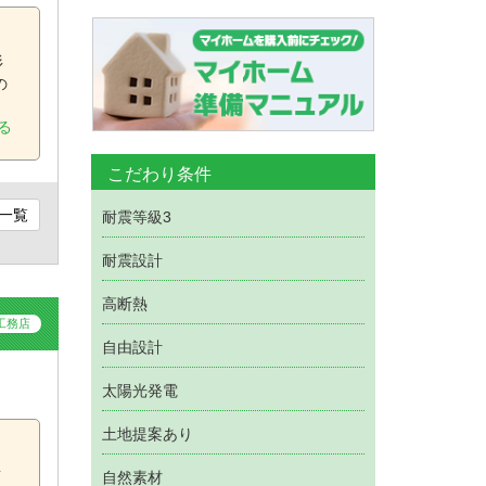
、
杉
の
る
こだわり条件
一覧
耐震等級3
耐震設計
高断熱
工務店
自由設計
太陽光発電
土地提案あり
提
耐
自然素材