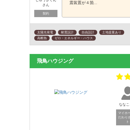
じゅうきくん
震装置が４箇...
さん
契約
太陽光発電
耐震設計
自由設計
土地提案あり
高断熱
ゼロ・エネルギー・ハウス
飛鳥ハウジング
ななこ
マイホ
だわり
ト