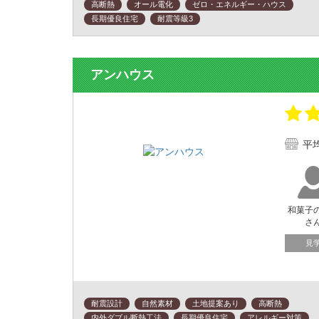
高断熱
オール電化
ゼロ・エネルギー・ハウス
長期優良住宅
耐震等級3
アンハウス
平
和菓子
さ
見
耐震設計
自然素材
土地提案あり
高断熱
内外ダブル断熱工法
長期優良住宅
アレルギー対策