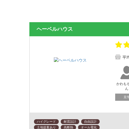
ヘーベルハウス
平
かわも
ん
見
ハイグレード
耐震設計
自由設計
土地提案あり
高断熱
オール電化