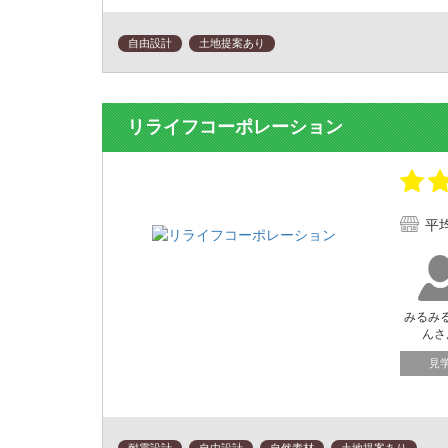
自由設計
土地提案あり
リライフコーポレーション
平
みるみ
んさ
見