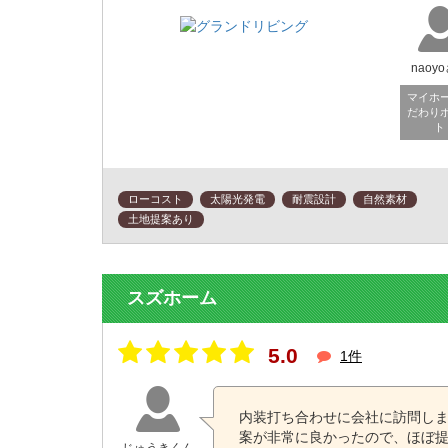
naoy
マイホ
だわり
ト
ローコスト
太陽光発電
耐震設計
自然素材
土地提案あり
スズホーム
5.0
1件
内装打ち合わせに会社に訪問し
案が非常に良かったので、ほぼ