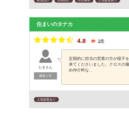
耐震設計
自由設計
自然素材
土地提案あり
住まいのタナカ
4.8
1件
定期的に担当の営業の方が様子
来てくださいました。クロスの傷
たきさん
め仲介料な...
建築１年
土地提案あり