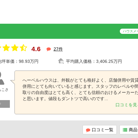
ハウスメ
4.6
27件
均坪単価：
98.93万円
平均購入価格：
3,406.25万円
へーベルハウスは、外観がとても格好よく、店舗併用や賃
併用にとても向いていると感じます。スタッフのレベルや
もこさ
取りの自由度はとても高く、とても信頼のおけるメーカー
と思います。値段もダントツで高いのです...
学
口コミを見
口コミ一覧
商品