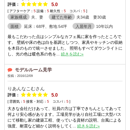
評価：
5.0
[ アフターケア：
5
設備：
5
耐久性：
5
コスパ：
5
]
家族構成
夫、妻
建てた年齢
夫34歳 妻30歳
面積
延床：68坪、敷地:54坪
入居年月
10年以内
最もこだわった点はシンプルなカフェ風に家を作ったところで
す。 壁紙や床の色は白を基調としつつ、家具やキッチンの収納
を木目のもので統一させました。 照明もすべてダウンライトに
し、光の色は暖色系の色を...
続きを読む»
モデルルーム見学
投稿：2016/12/09
りあんなこむさん
評価：
5.0
[ 雰囲気：
5
接客・対応：
5
コスパ：
5
]
大きな会社だけあって、社員の方は丁寧できちんとしてあって
何より安心感があります。工場見学があり自社工場に大型バス
にて移動し家の建築工程、使っている資材の説明、台風による
強度、耐震など細かく説明をしてく...
続きを読む»