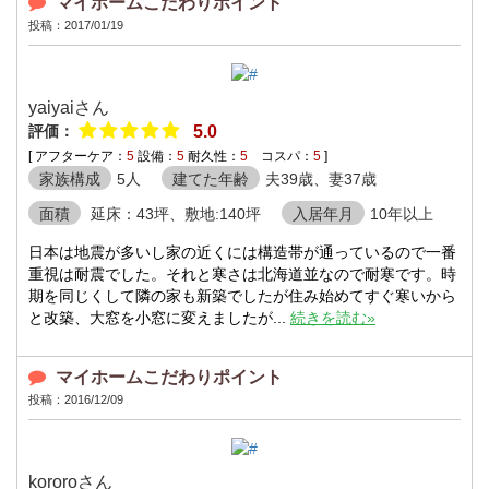
マイホームこだわりポイント
投稿：2017/01/19
yaiyaiさん
評価：
5.0
[ アフターケア：
5
設備：
5
耐久性：
5
コスパ：
5
]
家族構成
5人
建てた年齢
夫39歳、妻37歳
面積
延床：43坪、敷地:140坪
入居年月
10年以上
日本は地震が多いし家の近くには構造帯が通っているので一番
重視は耐震でした。それと寒さは北海道並なので耐寒です。時
期を同じくして隣の家も新築でしたが住み始めてすぐ寒いから
と改築、大窓を小窓に変えましたが...
続きを読む»
マイホームこだわりポイント
投稿：2016/12/09
kororoさん