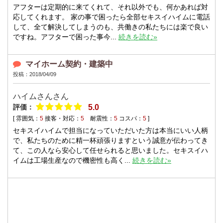
アフターは定期的に来てくれて、それ以外でも、何かあれば対
応してくれます。 家の事で困ったら全部セキスイハイムに電話
して、全て解決してしまうのも、共働きの私たちには楽で良い
ですね。アフターで困った事今...
続きを読む»
マイホーム契約・建築中
投稿：2018/04/09
ハイムさんさん
評価：
5.0
[ 雰囲気：
5
接客・対応：
5
耐震性：
5
コスパ：
5
]
セキスイハイムで担当になっていただいた方は本当にいい人柄
で、私たちのために精一杯頑張りますという誠意が伝わってき
て、この人なら安心して任せられると思いました。セキスイハ
イムは工場生産なので機密性も高く...
続きを読む»