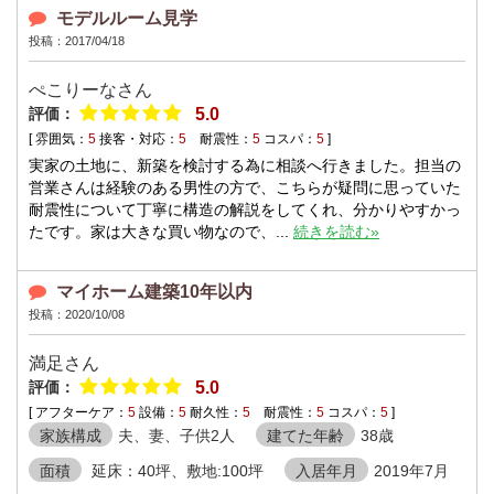
モデルルーム見学
投稿：2017/04/18
ぺこりーなさん
評価：
5.0
[ 雰囲気：
5
接客・対応：
5
耐震性：
5
コスパ：
5
]
実家の土地に、新築を検討する為に相談へ行きました。担当の
営業さんは経験のある男性の方で、こちらが疑問に思っていた
耐震性について丁寧に構造の解説をしてくれ、分かりやすかっ
たです。家は大きな買い物なので、...
続きを読む»
マイホーム建築10年以内
投稿：2020/10/08
満足さん
評価：
5.0
[ アフターケア：
5
設備：
5
耐久性：
5
耐震性：
5
コスパ：
5
]
家族構成
夫、妻、子供2人
建てた年齢
38歳
面積
延床：40坪、敷地:100坪
入居年月
2019年7月