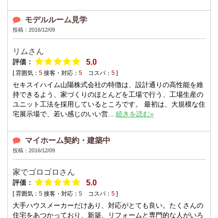
モデルルーム見学
投稿：2016/12/09
リムさん
評価：
5.0
[ 雰囲気：
5
接客・対応：
5
コスパ：
5
]
セキスイハイム山陽株式会社の特徴は、設計通りの高性能を維
持できるよう、家づくりのほとんどを工場で行う、工場生産の
ユニット工法を採用しているところです。 最初は、大規模な住
宅展示場で、若い感じのいい営...
続きを読む»
マイホーム契約・建築中
投稿：2016/12/09
家でゴロゴロさん
評価：
5.0
[ 雰囲気：
5
接客・対応：
5
コスパ：
5
]
大手ハウスメーカーだけあり、対応がとても良い。たくさんの
住宅をあつかっており、新築、リフォームと専門的な人がいろ