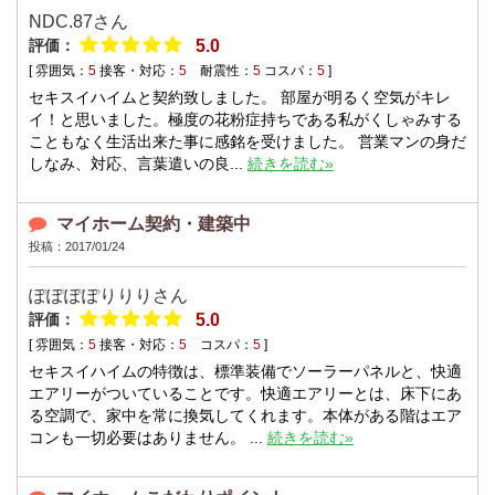
NDC.87さん
評価：
5.0
[ 雰囲気：
5
接客・対応：
5
耐震性：
5
コスパ：
5
]
セキスイハイムと契約致しました。 部屋が明るく空気がキレ
イ！と思いました。極度の花粉症持ちである私がくしゃみする
こともなく生活出来た事に感銘を受けました。 営業マンの身だ
しなみ、対応、言葉遣いの良...
続きを読む»
マイホーム契約・建築中
投稿：2017/01/24
ぽぽぽぽりりりさん
評価：
5.0
[ 雰囲気：
5
接客・対応：
5
コスパ：
5
]
セキスイハイムの特徴は、標準装備でソーラーパネルと、快適
エアリーがついていることです。快適エアリーとは、床下にあ
る空調で、家中を常に換気してくれます。本体がある階はエア
コンも一切必要はありません。 ...
続きを読む»