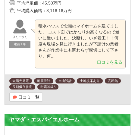
平均坪単価：
45.50万円
平均購入価格：
3,118.18万円
積水ハウスで念願のマイホームを建てまし
た。 コスト面ではかなりお高くなるので迷
りんごさん
いに迷いました。決断し、いざ着工！！何
度も現場を見に行きましたが下請けの業者
建築１年
さんが作業中にも関わらず親切にして下さ
り、何...
口コミを見る
太陽光発電
耐震設計
自由設計
土地提案あり
高断熱
長期優良住宅
耐震等級3
口コミ一覧
ヤマダ・エスバイエルホーム