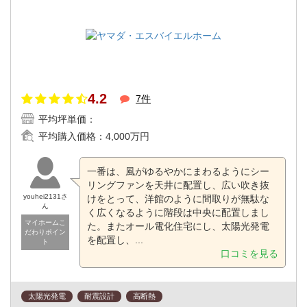
4.2
7件
平均坪単価：
平均購入価格：
4,000万円
一番は、風がゆるやかにまわるようにシー
リングファンを天井に配置し、広い吹き抜
youhei2131さ
けをとって、洋館のように間取りが無駄な
ん
く広くなるように階段は中央に配置しまし
マイホームこ
た。またオール電化住宅にし、太陽光発電
だわりポイン
を配置し、...
ト
口コミを見る
太陽光発電
耐震設計
高断熱