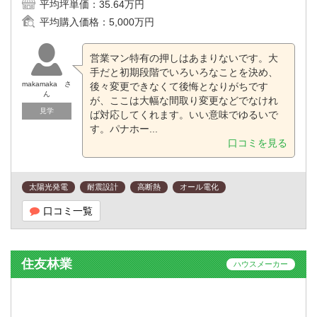
平均坪単価：
35.64万円
平均購入価格：
5,000万円
営業マン特有の押しはあまりないです。大
手だと初期段階でいろいろなことを決め、
makamaka さ
後々変更できなくて後悔となりがちです
ん
が、ここは大幅な間取り変更などでなけれ
見学
ば対応してくれます。いい意味でゆるいで
す。パナホー...
口コミを見る
太陽光発電
耐震設計
高断熱
オール電化
口コミ一覧
住友林業
ハウスメーカー