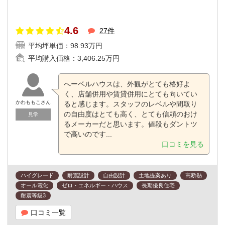
4.6
27件
平均坪単価：
98.93万円
平均購入価格：
3,406.25万円
へーベルハウスは、外観がとても格好よ
く、店舗併用や賃貸併用にとても向いてい
かわももこさん
ると感じます。スタッフのレベルや間取り
の自由度はとても高く、とても信頼のおけ
見学
るメーカーだと思います。値段もダントツ
で高いのです...
口コミを見る
ハイグレード
耐震設計
自由設計
土地提案あり
高断熱
オール電化
ゼロ・エネルギー・ハウス
長期優良住宅
耐震等級3
口コミ一覧