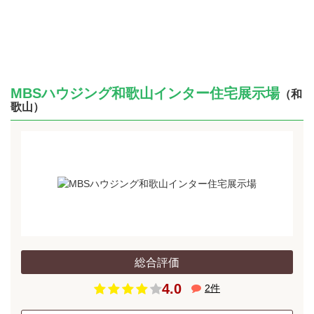
MBSハウジング和歌山インター住宅展示場
（和
歌山）
総合評価
4.0
2
件