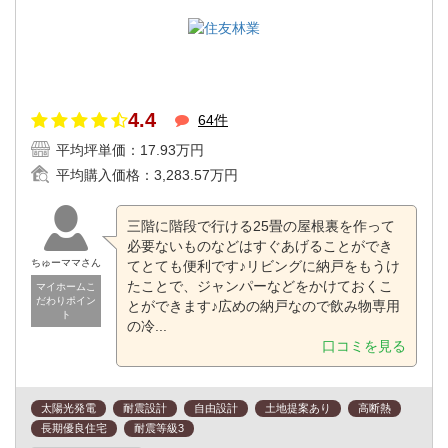
4.4
64件
平均坪単価：
17.93万円
平均購入価格：
3,283.57万円
三階に階段で行ける25畳の屋根裏を作って
必要ないものなどはすぐあげることができ
ちゅーママさん
てとても便利です♪リビングに納戸をもうけ
たことで、ジャンパーなどをかけておくこ
マイホームこ
だわりポイン
とができます♪広めの納戸なので飲み物専用
ト
の冷...
口コミを見る
太陽光発電
耐震設計
自由設計
土地提案あり
高断熱
長期優良住宅
耐震等級3