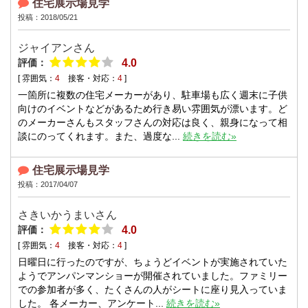
住宅展示場見学
投稿：2018/05/21
ジャイアン
さん
評価：
4.0
[ 雰囲気：
4
接客・対応：
4
]
一箇所に複数の住宅メーカーがあり、駐車場も広く週末に子供
向けのイベントなどがあるため行き易い雰囲気が漂います。ど
のメーカーさんもスタッフさんの対応は良く、親身になって相
談にのってくれます。また、過度な...
続きを読む»
住宅展示場見学
投稿：2017/04/07
さきいかうまい
さん
評価：
4.0
[ 雰囲気：
4
接客・対応：
4
]
日曜日に行ったのですが、ちょうどイベントが実施されていた
ようでアンパンマンショーが開催されていました。ファミリー
での参加者が多く、たくさんの人がシートに座り見入っていま
した。 各メーカー、アンケート...
続きを読む»