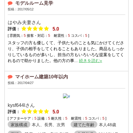
モデルルーム見学
投稿：2017/05/12
はやみ夫妻さん
評価：
5.0
[ 雰囲気：
5
接客・対応：
5
耐震性：
5
コスパ：
5
]
スタッフの方も優しくて、子供たちのことも気にかけてくださ
り、子供の相手をしてくれることもありました。商品もしっか
りしているものが多いし、担当の方もいろいろな提案をしてく
れるので助かりました。他の方の事...
続きを読む»
マイホーム建築10年以内
投稿：2017/04/27
kysf644lさん
評価：
5.0
[ アフターケア：
5
設備：
5
耐久性：
5
耐震性：
5
コスパ：
5
]
家族構成
本人、長男、次男
建てた年齢
本人48歳