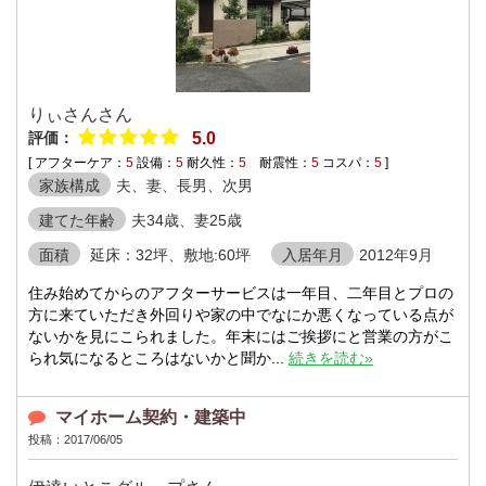
りぃさんさん
評価：
5.0
[ アフターケア：
5
設備：
5
耐久性：
5
耐震性：
5
コスパ：
5
]
家族構成
夫、妻、長男、次男
建てた年齢
夫34歳、妻25歳
面積
延床：32坪、敷地:60坪
入居年月
2012年9月
住み始めてからのアフターサービスは一年目、二年目とプロの
方に来ていただき外回りや家の中でなにか悪くなっている点が
ないかを見にこられました。年末にはご挨拶にと営業の方がこ
られ気になるところはないかと聞か...
続きを読む»
マイホーム契約・建築中
投稿：2017/06/05