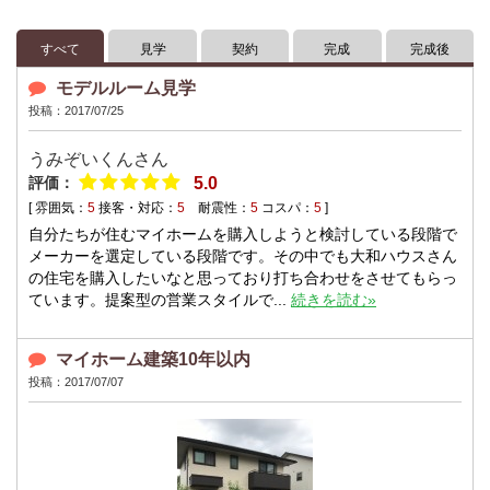
すべて
見学
契約
完成
完成後
モデルルーム見学
投稿：2017/07/25
うみぞいくんさん
評価：
5.0
[ 雰囲気：
5
接客・対応：
5
耐震性：
5
コスパ：
5
]
自分たちが住むマイホームを購入しようと検討している段階で
メーカーを選定している段階です。その中でも大和ハウスさん
の住宅を購入したいなと思っており打ち合わせをさせてもらっ
ています。提案型の営業スタイルで...
続きを読む»
マイホーム建築10年以内
投稿：2017/07/07