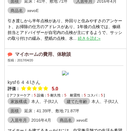
面積
延床：41坪、敷地:71坪
入居年月
2016年4月
商品名
xevoE
引き渡しから半年点検があり、外回りと住みやすさのアンケー
ト、お掃除の仕方のアドレスがあり、1年後の点検では、修繕
担当とアドバイザーが自宅内の点検が主にするようで、サッシ
の取り付けの緩み、壁紙の点検、水...
続きを読む»
マイホームの費用、体験談
投稿：2017/04/20
kysf６４４lさん
評価：
5.0
[ アフターケア：
5
設備：
5
耐久性：
5
耐震性：
5
コスパ：
5
]
家族構成
本人、子供2人
建てた年齢
本人、子供2人
面積
延床：41.39坪、敷地:71.87坪
入居年月
2016年4月
商品名
xevoE
マイホームを建てるきっかけには、自宅兼店舗での生活を希望