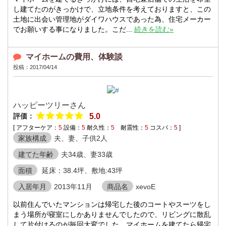
し建てたのがきっかけで、立地条件を考えておりますと、この
土地に出会い管理地がダイワハウスであった為、住宅メーカー
でお願いする事になりました。こだ...
続きを読む»
マイホームの費用、体験談
投稿：2017/04/14
ハッピーツリーさん
評価：
5.0
[ アフターケア：
5
設備：
5
耐久性：
5
耐震性：
5
コスパ：
5
]
家族構成
夫、妻、子供2人
建てた年齢
夫34歳、妻33歳
面積
延床：38.4坪、敷地:43坪
入居年月
2013年11月
商品名
xevoE
以前住んでいたマンションは帰宅した後のコートやスーツをし
まう場所が寝室にしかありませんでしたので、リビングに散乱
して片付けるのが毎回大変でした。マイホームを建てたら帰宅