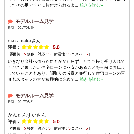
したその足ですぐに片付けられるよ...
続きを読む»
モデルルーム見学
投稿：2017/03/30
makamakaさん
評価：
5.0
[ 雰囲気：
5
接客・対応：
5
耐震性：
5
コスパ：
5
]
いきなり会社へ伺ったにもかかわらず、とても快く受け入れて
くださいました。住宅ローンに不安があることを事前にお伝え
していたこともあり、間取りの考案と並行して住宅ローンの審
査もスタッフの方が積極的に進めて...
続きを読む»
モデルルーム見学
投稿：2017/03/21
かんたんすいさん
評価：
5.0
[ 雰囲気：
5
接客・対応：
5
耐震性：
5
コスパ：
5
]