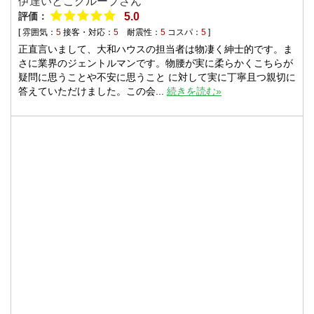
伊達いとこグループさん
評価：
5.0
[ 雰囲気：
5
接客・対応：
5
耐震性：
5
コスパ：
5
]
正直言いまして、大和ハウスの担当者は物凄く紳士的です。ま
さに業界のジェントルマンです。物腰が実に柔らかくこちらが
疑問に思うことや不安に思うこと に対して実に丁寧且つ親切に
答えていただけました。この会...
続きを読む»