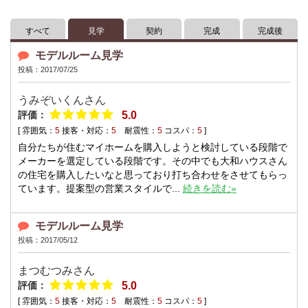
すべて
見学
契約
完成
完成後
モデルルーム見学
投稿：2017/07/25
うみぞいくんさん
評価：
5.0
[ 雰囲気：
5
接客・対応：
5
耐震性：
5
コスパ：
5
]
自分たちが住むマイホームを購入しようと検討している段階で
メーカーを選定している段階です。その中でも大和ハウスさん
の住宅を購入したいなと思っており打ち合わせをさせてもらっ
ています。提案型の営業スタイルで...
続きを読む»
モデルルーム見学
投稿：2017/05/12
まつむつみさん
評価：
5.0
[ 雰囲気：
5
接客・対応：
5
耐震性：
5
コスパ：
5
]