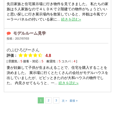
先日家族と住宅展示場に行き物件を見てきました。 私たちの家
族は５人家族なので４ＬＤＫで２階建ての物件がちょうどいい
と思い探しに行き展示場内を散策していると、外観は今風でソ
ーラーパネルの付いている家に...
続きを読む»
モデルルーム見学
投稿：2017/07/03
のぶひろぴーさん
評価：
4.8
[ 雰囲気：
5
接客・対応：
5
耐震性：
5
コスパ：
4
]
妻が妊娠して子供が生まれえることで、住宅を購入することを
決めました。 展示場に行くとたくさんの会社がモデルハウスを
出していましたが、ビビッときたのが大和ハウスの物件でし
た。 内見させてもらうと、一...
続きを読む»
1
2
3
次 >
最後 »