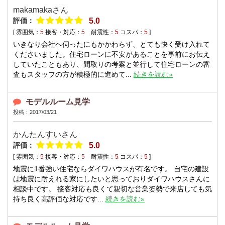
makamakaさん
評価：
5.0
[ 雰囲気：
5
接客・対応：
5
耐震性：
5
コスパ：
5
]
いきなり会社へ伺ったにもかかわらず、とても快く受け入れて
くださいました。住宅ローンに不安があることを事前にお伝え
していたこともあり、間取りの考案と並行して住宅ローンの審
査もスタッフの方が積極的に進めて...
続きを読む»
モデルルーム見学
投稿：2017/03/21
かんたんすいさん
評価：
5.0
[ 雰囲気：
5
接客・対応：
5
耐震性：
5
コスパ：
5
]
地震に1番強い住宅ならダイワハウスが有名です。 自宅の建設
は地震に耐えれる家にしたいと思っておりダイワハウスさんに
相談中です。 接客対応も良くて親切な営業姿勢で来店しても気
持ち良く高評価な対応です...
続きを読む»