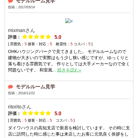
モデルルーム見学
投稿：2017/03/14
mixmanさん
評価：
5.0
[ 雰囲気：
5
接客・対応：
5
耐震性：
5
コスパ：
5
]
OHKハウジングパークで見てきました。 モデルルームなので
建物が大きいので実際はもう少し狭い感じですが、ゆっくりと
落ち着ける雰囲気です。 作りとしては大手メーカーなので全く
問題ないです。 和室風...
続きを読む»
モデルルーム見学
投稿：2016/11/22
ritoritoさん
評価：
5.0
[ 雰囲気：
5
接客・対応：
5
コスパ：
5
]
ダイワハウスの高知支店で新居を検討しています。 その時に支
店に訪問した時に感じた事は来店したお客に元気良く挨拶をし