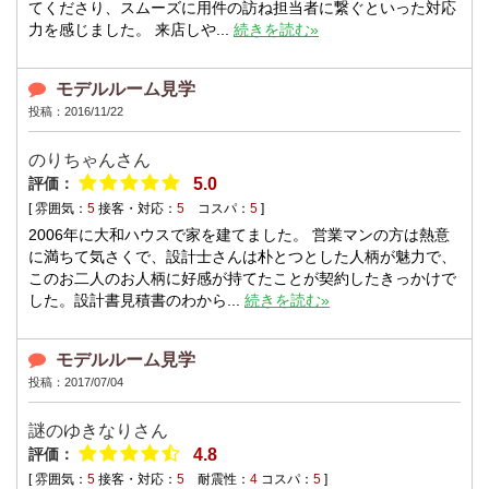
てくださり、スムーズに用件の訪ね担当者に繋ぐといった対応
力を感じました。 来店しや...
続きを読む»
モデルルーム見学
投稿：2016/11/22
のりちゃんさん
評価：
5.0
[ 雰囲気：
5
接客・対応：
5
コスパ：
5
]
2006年に大和ハウスで家を建てました。 営業マンの方は熱意
に満ちて気さくで、設計士さんは朴とつとした人柄が魅力で、
このお二人のお人柄に好感が持てたことが契約したきっかけで
した。設計書見積書のわから...
続きを読む»
モデルルーム見学
投稿：2017/07/04
謎のゆきなりさん
評価：
4.8
[ 雰囲気：
5
接客・対応：
5
耐震性：
4
コスパ：
5
]