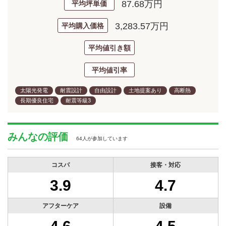
87.68万円
平均坪単価
3,283.57万円
平均購入価格
平均値引き額
平均値引率
太陽光発電
耐震設計
自由設計
土地提案あり
高断熱
長期優良住宅
耐震等級3
みんなの評価
64人が参加しています
コスパ
接客・対応
3.9
4.7
アフターケア
設備