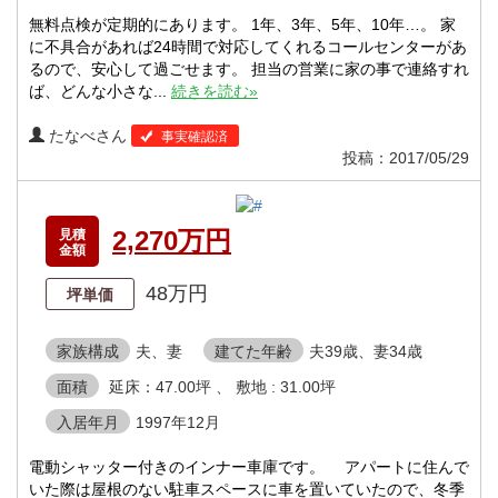
無料点検が定期的にあります。 1年、3年、5年、10年…。 家
に不具合があれば24時間で対応してくれるコールセンターがあ
るので、安心して過ごせます。 担当の営業に家の事で連絡すれ
ば、どんな小さな...
続きを読む»
たなべさん
事実確認済
投稿：2017/05/29
2,270万円
見積
金額
48万円
坪単価
家族構成
夫、妻
建てた年齢
夫39歳、妻34歳
面積
延床：47.00坪 、 敷地 : 31.00坪
入居年月
1997年12月
電動シャッター付きのインナー車庫です。 アパートに住んで
いた際は屋根のない駐車スペースに車を置いていたので、冬季