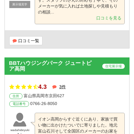
す。スタッフのさんの対応も丁寧で、その
展示場見学
メーカーが気に入れば土地探しや見積もり
の相談...
口コミを見る
口コミ一覧
BBTハウジングパーク ジュートピ
住宅展示場
ア高岡
4.3
3件
富山県高岡市京田627
住所
0766-26-8050
電話番号
イオン高岡からすぐ近くにあり、家族で買
い物に出かけたついでに寄りました。地元
wadahideyuki
富山石川そして全国区のメーカーのお家を