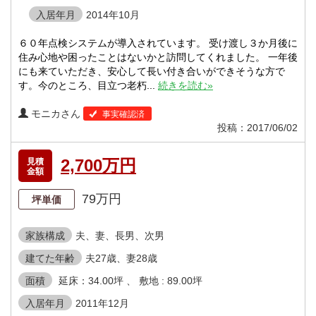
入居年月
2014年10月
６０年点検システムが導入されています。 受け渡し３か月後に
住み心地や困ったことはないかと訪問してくれました。 一年後
にも来ていただき、安心して長い付き合いができそうな方で
す。今のところ、目立つ老朽...
続きを読む»
モニカさん
事実確認済
投稿：2017/06/02
2,700万円
見積
金額
79万円
坪単価
家族構成
夫、妻、長男、次男
建てた年齢
夫27歳、妻28歳
面積
延床：34.00坪 、 敷地 : 89.00坪
入居年月
2011年12月