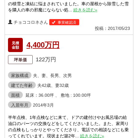
の積雪と凍結に悩まされていました。車の屋根から除雪した雪
を隣人の車の邪魔にならない処...
続きを読む»
チョココロネさん
事実確認済
投稿：2017/05/23
4,400万円
見積
金額
122万円
坪単価
家族構成
夫、妻、長男、次男
建てた年齢
夫42歳、妻32歳
面積
延床：36.00坪 、 敷地 : 100.00坪
入居年月
2014年3月
半年点検、1年点検などに来て、ドアの建付けやお風呂場の給
油口のパーツの交換などをしてくださいました。また、家周り
の点検もしっかりとやってくださり、電話での相談などにも乗
ってくれています。現状まだ築2年...
続きを読む»