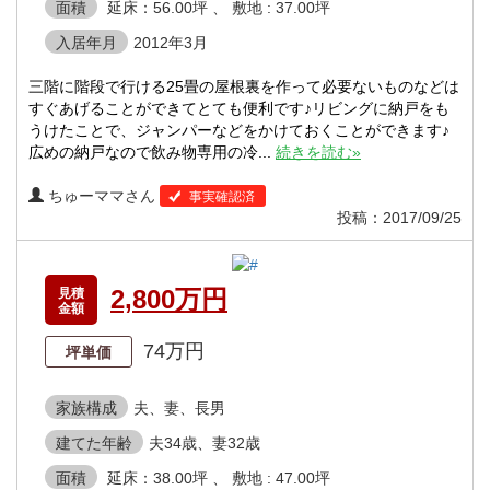
面積
延床：56.00坪 、 敷地 : 37.00坪
入居年月
2012年3月
三階に階段で行ける25畳の屋根裏を作って必要ないものなどは
すぐあげることができてとても便利です♪リビングに納戸をも
うけたことで、ジャンパーなどをかけておくことができます♪
広めの納戸なので飲み物専用の冷...
続きを読む»
ちゅーママさん
事実確認済
投稿：2017/09/25
2,800万円
見積
金額
74万円
坪単価
家族構成
夫、妻、長男
建てた年齢
夫34歳、妻32歳
面積
延床：38.00坪 、 敷地 : 47.00坪