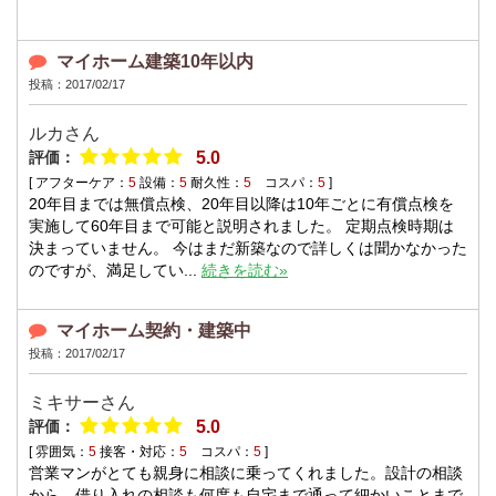
マイホーム建築10年以内
投稿：2017/02/17
ルカ
さん
評価：
5.0
[ アフターケア：
5
設備：
5
耐久性：
5
コスパ：
5
]
20年目までは無償点検、20年目以降は10年ごとに有償点検を
実施して60年目まで可能と説明されました。 定期点検時期は
決まっていません。 今はまだ新築なので詳しくは聞かなかった
のですが、満足してい...
続きを読む»
マイホーム契約・建築中
投稿：2017/02/17
ミキサー
さん
評価：
5.0
[ 雰囲気：
5
接客・対応：
5
コスパ：
5
]
営業マンがとても親身に相談に乗ってくれました。設計の相談
から、借り入れの相談も何度も自宅まで通って細かいことまで