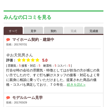
みんなの口コミを見る
すべて
見学
契約
完成
完成後
マイホーム契約・建築中
投稿：2017/07/31
＠お天気男
さん
評価：
5.0
[ 雰囲気：
5
接客・対応：
5
耐震性：
5
コスパ：
5
]
打合せ時の会社の雰囲気・特徴としてはが担当の方が感じの良
い方でしたので、すぐ打ち解けスタッフの接客・対応もよく常
に親身に相談に乗っていただけました。提案された商品の価
格・コスパも満足しており、７０年住...
続きを読む»
モデルルーム見学
投稿：2017/03/29