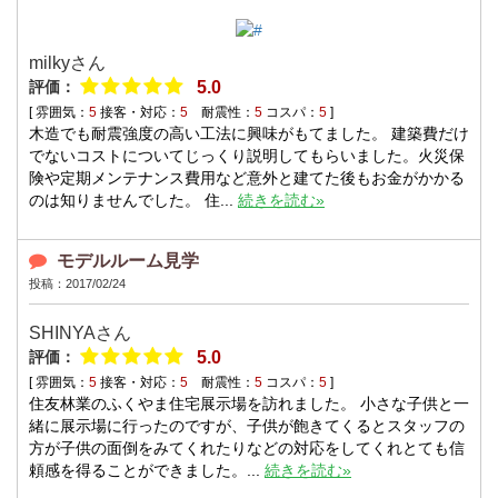
milky
さん
評価：
5.0
[ 雰囲気：
5
接客・対応：
5
耐震性：
5
コスパ：
5
]
木造でも耐震強度の高い工法に興味がもてました。 建築費だけ
でないコストについてじっくり説明してもらいました。火災保
険や定期メンテナンス費用など意外と建てた後もお金がかかる
のは知りませんでした。 住...
続きを読む»
モデルルーム見学
投稿：2017/02/24
SHINYA
さん
評価：
5.0
[ 雰囲気：
5
接客・対応：
5
耐震性：
5
コスパ：
5
]
住友林業のふくやま住宅展示場を訪れました。 小さな子供と一
緒に展示場に行ったのですが、子供が飽きてくるとスタッフの
方が子供の面倒をみてくれたりなどの対応をしてくれとても信
頼感を得ることができました。...
続きを読む»