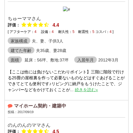
ちゅーママさん
評価：
4.4
[ アフターケア：
4
設備：
4
耐久性：
5
耐震性：
5
コスパ：
4
]
家族構成
夫、妻、子供3人
建てた年齢
夫35歳、妻28歳
面積
延床：56坪、敷地:37坪
入居年月
2012年3月
【ここは他には負けないこだわりポイント】三階に階段で行け
る25畳の屋根裏を作って必要ないものなどはすぐあげることが
できてとても便利です♪リビングに納戸をもうけたことで、ジ
ャンパーなどをかけておくことが...
続きを読む»
マイホーム契約・建築中
投稿：2017/09/19
のんのんのママさん
評価：
4.5