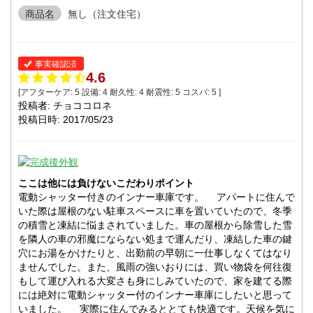
商品名
無し（注文住宅）
事実確認済
4.6
[アフターケア:
5
設備:
4
耐久性:
4
耐震性:
5
コスパ:
5
]
投稿者: チョココロネ
投稿日時: 2017/05/23
ここは他には負けないこだわりポイント
電動シャッター付きのインナー車庫です。 アパートに住んで
いた際は屋根のない駐車スペースに車を置いていたので、冬季
の積雪と凍結に悩まされていました。車の屋根から除雪した雪
を隣人の車の邪魔にならない処まで運んだり、凍結した車の鍵
穴にお湯をかけたりと、出勤前の早朝に一仕事しなくてはなり
ませんでした。また、風雨の強いおりには、買い物袋を何往復
もして運び入れる大変さも身にしみていたので、家を建てる際
には絶対に電動シャッター付のインナー車庫にしたいと思って
いました。 実際に住んでみるととても快適です。天候を気に