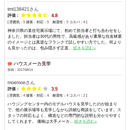
tmt138421さん
評価：
4.8
[ 雰囲気：
5
接客・対応：
5
耐震性：
5
コスパ：
4
]
神奈川県の某住宅展示場にて、初めて担当者と打ち合わせをし
ました。担当者は30代の男性で、高級感があり重厚な住友林業
のイメージとは真逆なフランクで話しやすい方でした。何より
も良かったのは、包み隠さず正直...
続きを読む»
ハウスメーカ見学
投稿：2017/08/14
moemoeさん
評価：
3.5
[ 雰囲気：
4
接客・対応：
4
耐震性：
4
コスパ：
2
]
ハウジングセンター内のモデルハウスを見学したのが始まり
で、他の展示場等も見学しながら詳細な商談をしています。ス
タッフの対応もよく、構造などの専門的な説明も分かりやすく
してくれます。 価格は大手メーカ...
続きを読む»