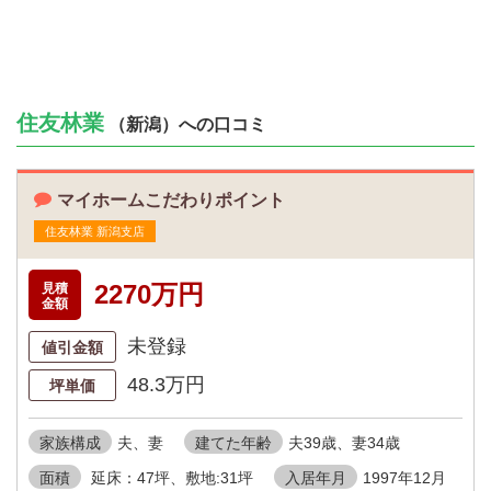
住友林業
（新潟）への口コミ
マイホームこだわりポイント
住友林業 新潟支店
2270万円
見積
金額
未登録
値引金額
48.3万円
坪単価
家族構成
夫、妻
建てた年齢
夫39歳、妻34歳
面積
延床：47坪、敷地:31坪
入居年月
1997年12月