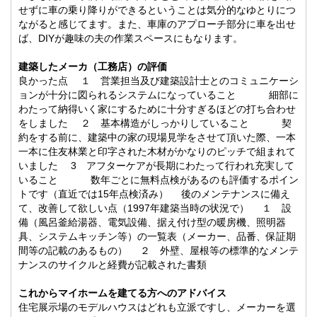
せずに車の乗り降りができるということは気分的なゆとりにつ
ながると感じてます。また、車庫のアプローチ部分に車を出せ
ば、DIYが趣味の夫の作業スペースにもなります。
建築したメーカ（工務店）の評価
良かった点 １ 営業担当及び建築設計士とのコミュニケーシ
ョンが十分に図られるシステムになっていること 細部に
わたって納得いく家にするために十分すぎるほどの打ち合わせ
をしました ２ 基本構造がしっかりしていること 契
約をする前に、建築中の家の現場見学をさせて頂いた際、一本
一本に住友林業と印字された木材がかなりのピッチで組まれて
いました 3 アフターケアが長期にわたって行われ充実して
いること 数年ごとに無料点検があるのも評価するポイン
トです（直近では15年点検済み） 後のメンテナンスに備え
て、改善して欲しい点（1997年建築当時の状況で） １ 設
備（風呂釜給湯器、電気設備、据え付け型の暖房機、照明器
具、システムキッチン等）の一覧表（メーカー、品番、保証期
間等の記載のあるもの） ２ 外壁、屋根等の標準的なメンテ
ナンスのサイクルと経費が記載された書類
これからマイホームを建てる方へのアドバイス
住宅展示場のモデルハウスはどれも立派ですし、メーカーを選