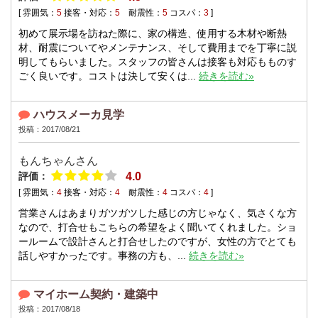
[ 雰囲気：
5
接客・対応：
5
耐震性：
5
コスパ：
3
]
初めて展示場を訪ねた際に、家の構造、使用する木材や断熱
材、耐震についてやメンテナンス、そして費用までを丁寧に説
明してもらいました。スタッフの皆さんは接客も対応もものす
ごく良いです。コストは決して安くは...
続きを読む»
ハウスメーカ見学
投稿：2017/08/21
もんちゃんさん
評価：
4.0
[ 雰囲気：
4
接客・対応：
4
耐震性：
4
コスパ：
4
]
営業さんはあまりガツガツした感じの方じゃなく、気さくな方
なので、打合せもこちらの希望をよく聞いてくれました。ショ
ールームで設計さんと打合せしたのですが、女性の方でとても
話しやすかったです。事務の方も、...
続きを読む»
マイホーム契約・建築中
投稿：2017/08/18