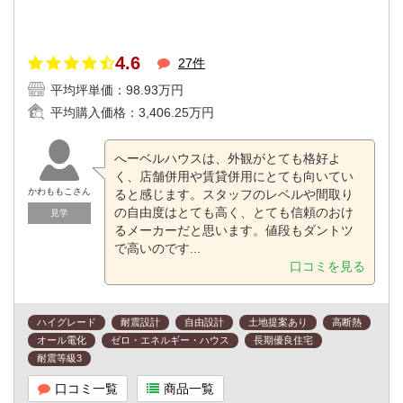
4.6
27件
平均坪単価：
98.93万円
平均購入価格：
3,406.25万円
へーベルハウスは、外観がとても格好よ
く、店舗併用や賃貸併用にとても向いてい
かわももこさん
ると感じます。スタッフのレベルや間取り
の自由度はとても高く、とても信頼のおけ
見学
るメーカーだと思います。値段もダントツ
で高いのです...
口コミを見る
ハイグレード
耐震設計
自由設計
土地提案あり
高断熱
オール電化
ゼロ・エネルギー・ハウス
長期優良住宅
耐震等級3
口コミ一覧
商品一覧