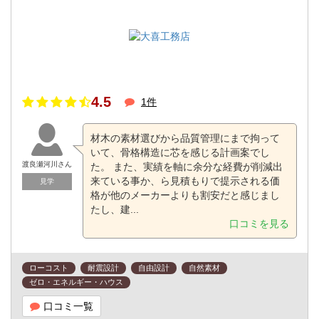
4.5
1件
材木の素材選びから品質管理にまで拘って
いて、骨格構造に芯を感じる計画案でし
渡良瀬河川さん
た。 また、実績を軸に余分な経費が削減出
来ている事か、ら見積もりで提示される価
見学
格が他のメーカーよりも割安だと感じまし
たし、建...
口コミを見る
ローコスト
耐震設計
自由設計
自然素材
ゼロ・エネルギー・ハウス
口コミ一覧