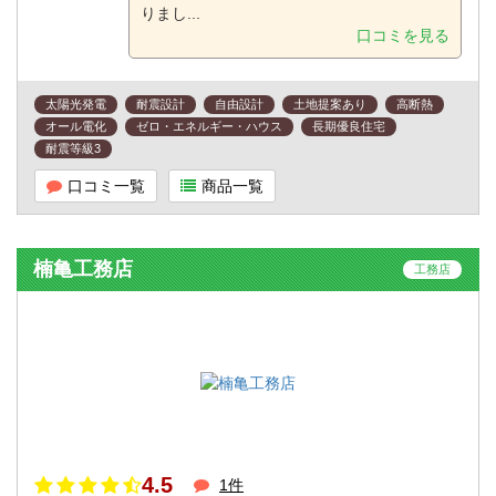
りまし...
口コミを見る
太陽光発電
耐震設計
自由設計
土地提案あり
高断熱
オール電化
ゼロ・エネルギー・ハウス
長期優良住宅
耐震等級3
口コミ一覧
商品一覧
楠亀工務店
工務店
4.5
1件