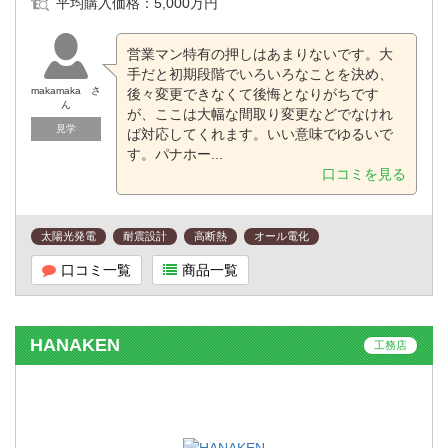
平均購入価格：
5,000万円
営業マン特有の押しはあまりないです。大
手だと初期段階でいろいろなことを決め、
makamaka さ
後々変更できなくて後悔となりがちです
ん
が、ここは大幅な間取り変更などでなけれ
見学
ば対応してくれます。いい意味でゆるいで
す。パナホー...
口コミを見る
太陽光発電
耐震設計
高断熱
オール電化
口コミ一覧
商品一覧
HANAKEN
工務店