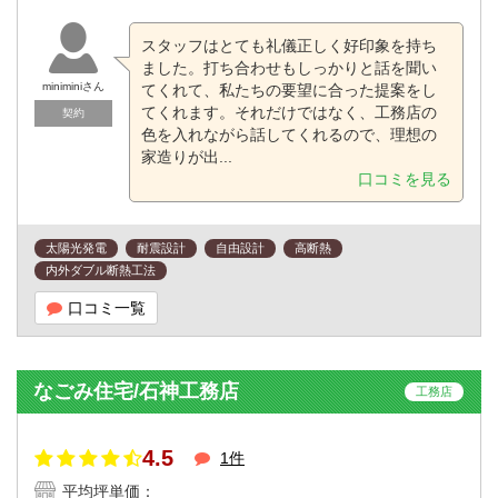
スタッフはとても礼儀正しく好印象を持ち
ました。打ち合わせもしっかりと話を聞い
miniminiさん
てくれて、私たちの要望に合った提案をし
てくれます。それだけではなく、工務店の
契約
色を入れながら話してくれるので、理想の
家造りが出...
口コミを見る
太陽光発電
耐震設計
自由設計
高断熱
内外ダブル断熱工法
口コミ一覧
なごみ住宅/石神工務店
工務店
4.5
1件
平均坪単価：