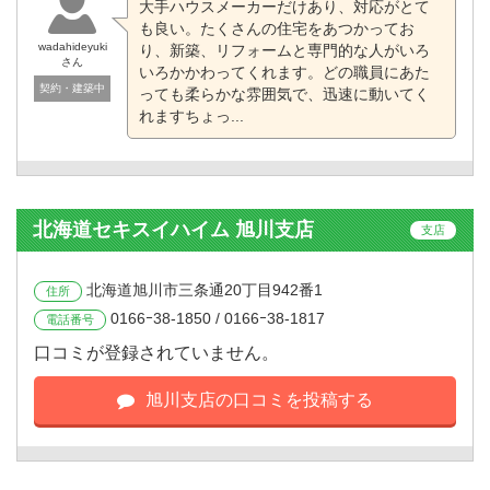
大手ハウスメーカーだけあり、対応がとて
も良い。たくさんの住宅をあつかってお
wadahideyuki
り、新築、リフォームと専門的な人がいろ
さん
いろかかわってくれます。どの職員にあた
契約・建築中
っても柔らかな雰囲気で、迅速に動いてく
れますちょっ...
北海道セキスイハイム 旭川支店
支店
北海道旭川市三条通20丁目942番1
住所
0166ｰ38-1850 / 0166ｰ38-1817
電話番号
口コミが登録されていません。
旭川支店の口コミを投稿する