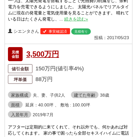
一つは、太陽光発電を搭載することで光熱費の削減をし、余剰
電力を売電できるようにしました。 太陽光パネルでリアルタイ
ムに現在の発電量と電気使用量を見ることができます。 晴れて
いる日はたくさん発電し、...
続きを読む»
シエンタさん
事実確認済
見積有り
投稿：2017/05/23
3,500万円
見積
金額
150万円(値引率4%)
値引金額
88万円
坪単価
家族構成
夫、妻、子供2人
建てた年齢
38歳
面積
延床：40.00坪 、 敷地 : 100.00坪
入居年月
2019年7月
アフターは定期的に来てくれて、それ以外でも、何かあれば対
応してくれます。 家の事で困ったら全部セキスイハイムに電話