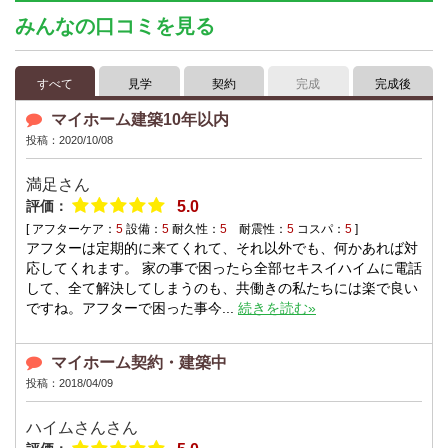
みんなの口コミを見る
すべて
見学
契約
完成
完成後
マイホーム建築10年以内
投稿：2020/10/08
満足
さん
評価：
5.0
[ アフターケア：
5
設備：
5
耐久性：
5
耐震性：
5
コスパ：
5
]
アフターは定期的に来てくれて、それ以外でも、何かあれば対
応してくれます。 家の事で困ったら全部セキスイハイムに電話
して、全て解決してしまうのも、共働きの私たちには楽で良い
ですね。アフターで困った事今...
続きを読む»
マイホーム契約・建築中
投稿：2018/04/09
ハイムさん
さん