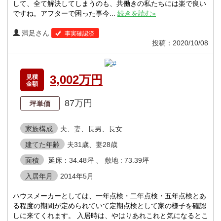
して、全て解決してしまうのも、共働きの私たちには楽で良い
ですね。アフターで困った事今...
続きを読む»
満足さん
事実確認済
投稿：2020/10/08
3,002万円
見積
金額
87万円
坪単価
家族構成
夫、妻、長男、長女
建てた年齢
夫31歳、妻28歳
面積
延床：34.48坪 、 敷地 : 73.39坪
入居年月
2014年5月
ハウスメーカーとしては、一年点検・二年点検・五年点検とあ
る程度の期間が定められていて定期点検として家の様子を確認
しに来てくれます。 入居時は、やはりあれこれと気になるとこ