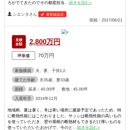
ろがでてきたのでその都度担当...
続きを読む»
シエンタさん
事実確認済
投稿：2017/06/21
2,800万円
見積
金額
70万円
坪単価
家族構成
夫、妻、子供1人
建てた年齢
夫35歳、妻33歳
面積
延床：40.00坪 、 敷地 : 45.00坪
入居年月
2014年12月
地域柄、夏は暑く、冬は寒い場所に建築予定であったため、特
に断熱性能にはこだわりました。サッシは断熱性能の高いもの
を使っていただき、壁や屋根の断熱材もできるだけ厚いものを
使っていただいたおかげで、今のと...
続きを読む»