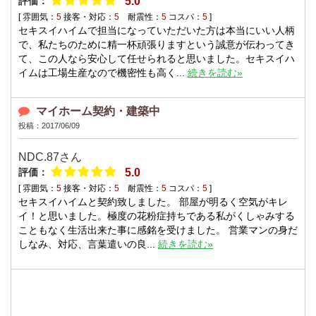
評価：
5.0
[ 雰囲気：
5
接客・対応：
5
耐震性：
5
コスパ：
5
]
セキスイハイムで担当になっていただいた方は本当にいい人柄
で、私たちのために精一杯頑張りますという誠意が伝わってき
て、この人なら安心して任せられると思いました。セキスイハ
イムは工場生産なので機密性も高く...
続きを読む»
マイホーム契約・建築中
投稿：2017/06/09
NDC.87
さん
評価：
5.0
[ 雰囲気：
5
接客・対応：
5
耐震性：
5
コスパ：
5
]
セキスイハイムと契約致しました。 部屋が明るく空気がキレ
イ！と思いました。極度の花粉症持ちである私がくしゃみする
こともなく生活出来た事に感銘を受けました。 営業マンの身だ
しなみ、対応、言葉遣いの良...
続きを読む»