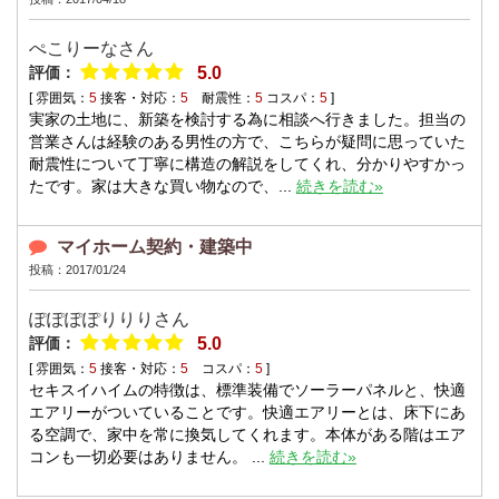
ぺこりーな
さん
評価：
5.0
[ 雰囲気：
5
接客・対応：
5
耐震性：
5
コスパ：
5
]
実家の土地に、新築を検討する為に相談へ行きました。担当の
営業さんは経験のある男性の方で、こちらが疑問に思っていた
耐震性について丁寧に構造の解説をしてくれ、分かりやすかっ
たです。家は大きな買い物なので、...
続きを読む»
マイホーム契約・建築中
投稿：2017/01/24
ぽぽぽぽりりり
さん
評価：
5.0
[ 雰囲気：
5
接客・対応：
5
コスパ：
5
]
セキスイハイムの特徴は、標準装備でソーラーパネルと、快適
エアリーがついていることです。快適エアリーとは、床下にあ
る空調で、家中を常に換気してくれます。本体がある階はエア
コンも一切必要はありません。 ...
続きを読む»