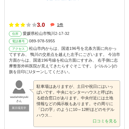
3.0
1件
愛媛県松山市鴨川2-17-32
住所
089-978-5955
電話番号
松山市内からは、国道196号を北条方面に向かっ
アクセス
てすすみ、 鴨川の交差点を越えた左手にございます。 今治市
方面からは、国道196号線を松山方面にすすみ、 右手側に志
摩整形外科医院が見えてきたらすぐそこです。 [パルルン]の
旗を目印にUターンしてください。
駐車場はありますが、土日や祝日にはいっ
ぱいです。中央にセンターハウスと呼ばれ
wadahideyuki
る総合窓口があります。中央付近には土地
さん
情報などの掲示板もあります。その周りに
展示場見学
「口の字」のように10～12軒ほどのモデル
ハウス...
口コミを見る