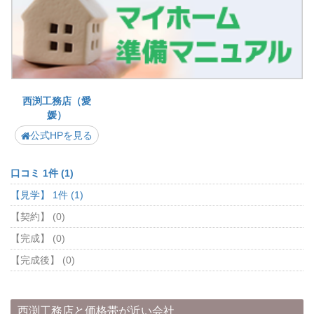
西渕工務店（愛
媛）
公式HPを見る
口コミ 1件 (1)
【見学】 1件 (1)
【契約】 (0)
【完成】 (0)
【完成後】 (0)
西渕工務店と価格帯が近い会社