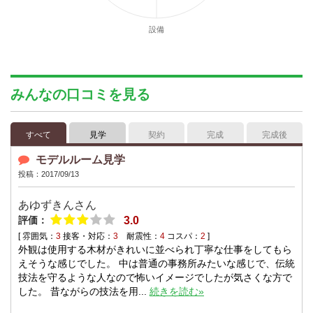
設備
みんなの口コミを見る
すべて
見学
契約
完成
完成後
モデルルーム見学
投稿：2017/09/13
あゆずきん
さん
評価：
3.0
[ 雰囲気：
3
接客・対応：
3
耐震性：
4
コスパ：
2
]
外観は使用する木材がきれいに並べられ丁寧な仕事をしてもら
えそうな感じでした。 中は普通の事務所みたいな感じで、伝統
技法を守るような人なので怖いイメージでしたが気さくな方で
した。 昔ながらの技法を用...
続きを読む»