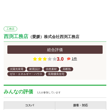
工務店
西渕工務店
（愛媛）株式会社西渕工務店
総合評価
3.0
1
件
太陽光発電
耐震設計
自然素材
高断熱
ゼロ・エネルギー・ハウス
長期優良住宅
みんなの評価
1人が参加しています
コスパ
接客・対応