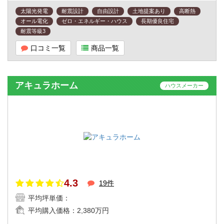
太陽光発電
耐震設計
自由設計
土地提案あり
高断熱
オール電化
ゼロ・エネルギー・ハウス
長期優良住宅
耐震等級3
口コミ一覧
商品一覧
アキュラホーム
ハウスメーカー
4.3
19件
平均坪単価：
平均購入価格：
2,380万円