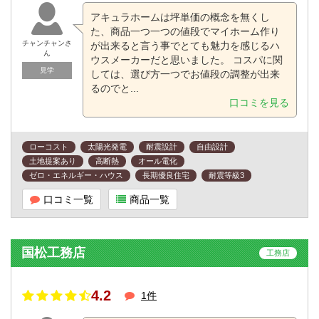
アキュラホームは坪単価の概念を無くし
た、商品一つ一つの値段でマイホーム作り
チャンチャンさ
が出来ると言う事でとても魅力を感じるハ
ん
ウスメーカーだと思いました。 コスパに関
見学
しては、選び方一つでお値段の調整が出来
るのでと...
口コミを見る
ローコスト
太陽光発電
耐震設計
自由設計
土地提案あり
高断熱
オール電化
ゼロ・エネルギー・ハウス
長期優良住宅
耐震等級3
口コミ一覧
商品一覧
国松工務店
工務店
4.2
1件