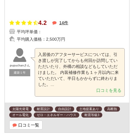
4.2
14件
平均坪単価：
平均購入価格：
2,500万円
入居後のアフターサービスについては、引
き渡しが完了してからも何回か訪問してい
pupuchanさん
ただいたり、外構の相談などもしていただ
けました。 内装補修作業も１ヶ月以内に来
建築１年
ていただいて、半日もかからずに終わりま
した。...
口コミを見る
太陽光発電
耐震設計
自由設計
土地提案あり
高断熱
オール電化
ゼロ・エネルギー・ハウス
耐震等級3
口コミ一覧