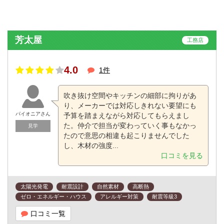
芳太屋
工務店
4.0
1件
吹き抜け空間やキッチンの細部に拘りがあ
り、メーカーでは対応しきれない要望にも
パイオニアさん
予算を踏まえながら対応してもらえまし
た。仲介で担当が変わっていく事もなかっ
見学
たので意思の相違も起こりませんでした
し、木材の強度...
口コミを見る
太陽光発電
耐震設計
自然素材
高断熱
ゼロ・エネルギー・ハウス
アレルギー対策
耐震等級3
口コミ一覧