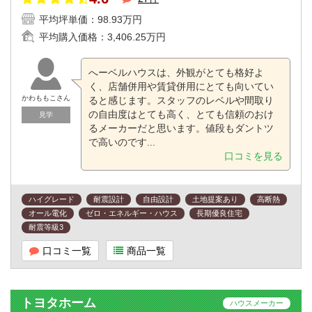
平均坪単価：
98.93万円
平均購入価格：
3,406.25万円
へーベルハウスは、外観がとても格好よ
く、店舗併用や賃貸併用にとても向いてい
かわももこさん
ると感じます。スタッフのレベルや間取り
の自由度はとても高く、とても信頼のおけ
見学
るメーカーだと思います。値段もダントツ
で高いのです...
口コミを見る
ハイグレード
耐震設計
自由設計
土地提案あり
高断熱
オール電化
ゼロ・エネルギー・ハウス
長期優良住宅
耐震等級3
口コミ一覧
商品一覧
トヨタホーム
ハウスメーカー