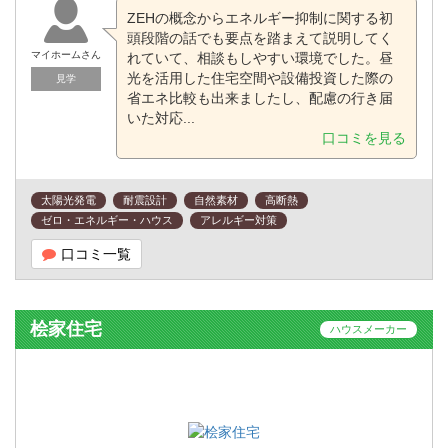
ZEHの概念からエネルギー抑制に関する初
頭段階の話でも要点を踏まえて説明してく
マイホームさん
れていて、相談もしやすい環境でした。昼
光を活用した住宅空間や設備投資した際の
見学
省エネ比較も出来ましたし、配慮の行き届
いた対応...
口コミを見る
太陽光発電
耐震設計
自然素材
高断熱
ゼロ・エネルギー・ハウス
アレルギー対策
口コミ一覧
桧家住宅
ハウスメーカー