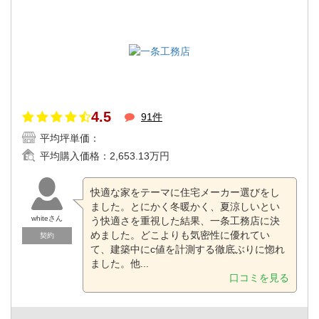
4.5
91件
平均坪単価：
平均購入価格：
2,653.13万円
快適な家をテーマに住宅メーカー選びをし
ました。とにかく冬暖かく、夏涼しいとい
whiteさん
う快適さを重視した結果、一条工務店に決
めました。どこよりも気密性に優れてい
契約
て、建築中にc値を計測する徹底ぶりに惚れ
ました。他...
口コミを見る