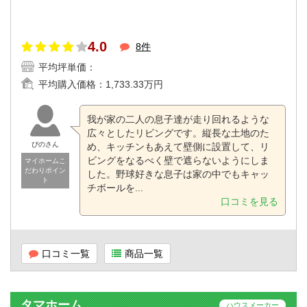
4.0
8件
平均坪単価：
平均購入価格：
1,733.33万円
我が家の二人の息子達が走り回れるような
広々としたリビングです。縦長な土地のた
ぴのさん
め、キッチンもあえて壁側に設置して、リ
ビングをなるべく壁で遮らないようにしま
マイホームこ
だわりポイン
した。野球好きな息子は家の中でもキャッ
ト
チボールを...
口コミを見る
口コミ一覧
商品一覧
タマホーム
ハウスメーカー