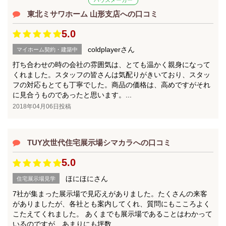
東北ミサワホーム 山形支店への口コミ
5.0
coldplayerさん
マイホーム契約・建築中
打ち合わせの時の会社の雰囲気は、とても温かく親身になって
くれました。スタッフの皆さんは気配りがきいており、スタッ
フの対応もとても丁寧でした。商品の価格は、高めですがそれ
に見合うものであったと思います。...
2018年04月06日投稿
TUY次世代住宅展示場シマカラへの口コミ
5.0
ほにほにさん
住宅展示場見学
7社が集まった展示場で見応えがありました。たくさんの来客
がありましたが、各社とも案内してくれ、質問にもこころよく
こたえてくれました。 あくまでも展示場であることはわかって
いるのですが、あまりにも坪数...