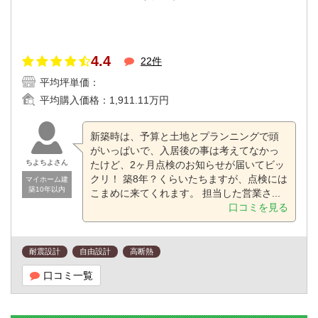
4.4
22件
平均坪単価：
平均購入価格：
1,911.11万円
新築時は、予算と土地とプランニングで頭
がいっぱいで、入居後の事は考えてなかっ
ちよちよさん
たけど、2ヶ月点検のお知らせが届いてビッ
クリ！ 築8年？くらいたちますが、点検には
マイホーム建
築10年以内
こまめに来てくれます。 担当した営業さ...
口コミを見る
耐震設計
自由設計
高断熱
口コミ一覧