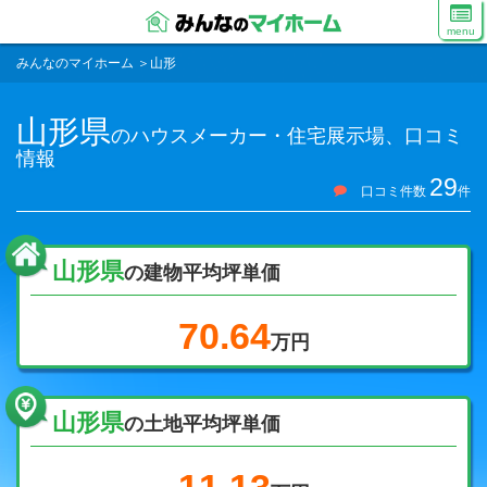
menu
みんなのマイホーム
＞
山形
山形県
のハウスメーカー・住宅展示場、口コミ
情報
29
口コミ件数
件
山形県
の建物平均坪単価
70.64
万円
山形県
の土地平均坪単価
11.13