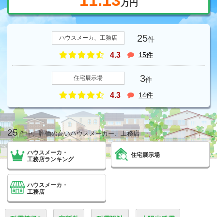
万円
25
ハウスメーカ、工務店
件
15件
4.3
3
住宅展示場
件
14件
4.3
25
件中、評価の高いハウスメーカー、工務店
ハウスメーカ・
住宅展示場
工務店ランキング
ハウスメーカ・
工務店