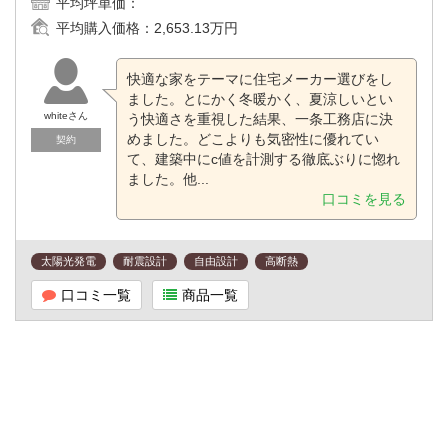
平均坪単価：
平均購入価格：
2,653.13万円
快適な家をテーマに住宅メーカー選びをし
ました。とにかく冬暖かく、夏涼しいとい
whiteさん
う快適さを重視した結果、一条工務店に決
めました。どこよりも気密性に優れてい
契約
て、建築中にc値を計測する徹底ぶりに惚れ
ました。他...
口コミを見る
太陽光発電
耐震設計
自由設計
高断熱
口コミ一覧
商品一覧