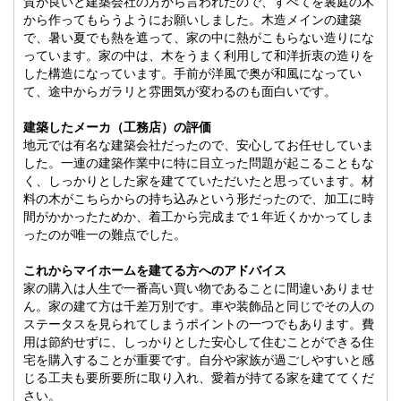
質が良いと建築会社の方から言われたので、すべてを裏庭の木
から作ってもらうようにお願いしました。木造メインの建築
で、暑い夏でも熱を遮って、家の中に熱がこもらない造りにな
っています。家の中は、木をうまく利用して和洋折衷の造りを
した構造になっています。手前が洋風で奥が和風になってい
て、途中からガラリと雰囲気が変わるのも面白いです。
建築したメーカ（工務店）の評価
地元では有名な建築会社だったので、安心してお任せしていま
した。一連の建築作業中に特に目立った問題が起こることもな
く、しっかりとした家を建てていただいたと思っています。材
料の木がこちらからの持ち込みという形だったので、加工に時
間がかかったためか、着工から完成まで１年近くかかってしま
ったのが唯一の難点でした。
これからマイホームを建てる方へのアドバイス
家の購入は人生で一番高い買い物であることに間違いありませ
ん。家の建て方は千差万別です。車や装飾品と同じでその人の
ステータスを見られてしまうポイントの一つでもあります。費
用は節約せずに、しっかりとした安心して住むことができる住
宅を購入することが重要です。自分や家族が過ごしやすいと感
じる工夫も要所要所に取り入れ、愛着が持てる家を建ててくだ
さい。