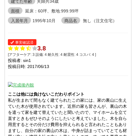
建てた年齢
夫婦共34歳
面積
延床：60坪、敷地:999.99坪
入居年月
1995年10月
商品名
無し（注文住宅）
事実確認済
3.8
[アフターケア:
3
設備:
4
耐久性:
4
耐震性:
4
コスパ:
4
]
投稿者: sin1
投稿日時: 2017/06/13
ここは他には負けないこだわりポイント
私が生まれて間もなく建てられたこの家には、家の裏山に生え
ていた木が使用されています。近所の家も皆さんが、裏山の木
を遣って家を建て替えていたと聞いたので、マイホームを立て
直すときもぜひそのようにしたいと考えていました。木を自ら
用意するとその分だけ費用を抑えられると言われたこともあり
ますし、自分の家の裏山の木は、中身が詰まっていてとても材