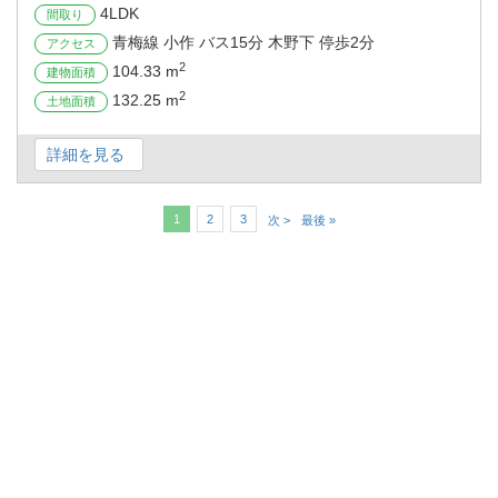
4LDK
間取り
青梅線 小作 バス15分 木野下 停歩2分
アクセス
2
104.33 m
建物面積
2
132.25 m
土地面積
詳細を見る
1
2
3
次 >
最後 »