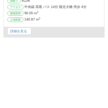
4LDK
間取り
中央線 高尾 バス 14分 陵北大橋 停歩 4分
アクセス
2
96.05 m
建物面積
2
140.87 m
土地面積
詳細を見る