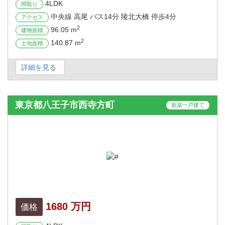
4LDK
間取り
中央線 高尾 バス14分 陵北大橋 停歩4分
アクセス
2
96.05 m
建物面積
2
140.87 m
土地面積
詳細を見る
東京都八王子市西寺方町
新築一戸建て
1680 万円
価格