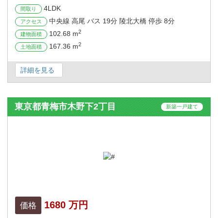
4LDK
間取り
中央線 高尾 バス 19分 陵北大橋 停歩 8分
アクセス
2
102.68 m
建物面積
2
167.36 m
土地面積
詳細を見る
東京都青梅市木野下2丁目
新築一戸建て
1680 万円
価格