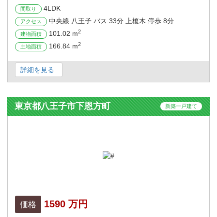
4LDK
間取り
中央線 八王子 バス 33分 上榎木 停歩 8分
アクセス
2
101.02 m
建物面積
2
166.84 m
土地面積
詳細を見る
東京都八王子市下恩方町
新築一戸建て
1590 万円
価格