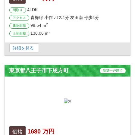
4LDK
間取り
青梅線 小作 バス4分 友田南 停歩4分
アクセス
2
98.54 m
建物面積
2
138.06 m
土地面積
詳細を見る
東京都八王子市下恩方町
新築一戸建て
1680 万円
価格