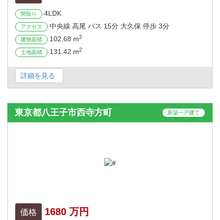
4LDK
間取り
中央線 高尾 バス 15分 大久保 停歩 3分
アクセス
2
102.68 m
建物面積
2
131.42 m
土地面積
詳細を見る
東京都八王子市西寺方町
新築一戸建て
1680 万円
価格