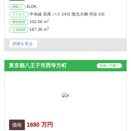
4LDK
間取り
中央線 高尾 バス 14分 陵北大橋 停歩 6分
アクセス
2
102.68 m
建物面積
2
167.36 m
土地面積
詳細を見る
東京都八王子市西寺方町
新築一戸建て
1680 万円
価格