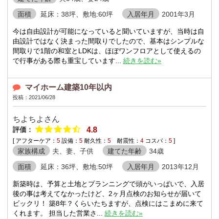
面積
延床：38坪、敷地:60坪
入居年月
2001年3月
今は自由設計が可能になっていると聞いていますが、当時は自
由設計ではなく決まった間取りでしたので、基本はシンプルな
間取りで1階の和室とLDKは、ほぼワンフロアとして使えるの
で行事がある際も重宝しています...
続きを読む»
マイホーム建築10年以内
投稿：2021/06/28
ちよちよさん
評価：
4.8
[ アフターケア：
5
設備：
5
耐久性：
5
耐震性：
4
コスパ：
5
]
家族構成
夫、妻、子供
建てた年齢
34歳
面積
延床：36坪、敷地:50坪
入居年月
2013年12月
新築時は、予算と土地とプランニングで頭がいっぱいで、入居
後の事は考えてなかったけど、2ヶ月点検のお知らせが届いて
ビックリ！ 築8年？くらいたちますが、点検にはこまめに来て
くれます。 担当した営業さ...
続きを読む»