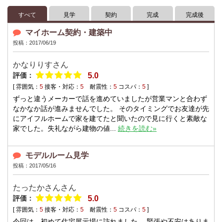
すべて
見学
契約
完成
完成後
マイホーム契約・建築中
投稿：2017/06/19
かなりりすさん
評価：
5.0
[ 雰囲気：
5
接客・対応：
5
耐震性：
5
コスパ：
5
]
ずっと違うメーカーで話を進めていましたが営業マンと合わず
なかなか話が進みませんでした。 そのタイミングでお友達が先
にアイフルホームで家を建てたと聞いたので見に行くと素敵な
家でした。失礼ながら建物の値...
続きを読む»
モデルルーム見学
投稿：2017/05/16
たったかさんさん
評価：
5.0
[ 雰囲気：
5
接客・対応：
5
耐震性：
5
コスパ：
5
]
今回は、初めて住宅展示場に訪れました。 緊張や不安はありま