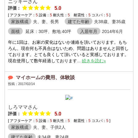
ニッキーさん
評価：
5.0
[ アフターケア：
5
設備：
5
耐久性：
5
耐震性：
5
コスパ：
5
]
家族構成
夫、妻、長男
建てた年齢
夫38歳、妻35歳
面積
延床：30坪、敷地:40坪
入居年月
2014年6月
年に1回は、お家の変化はないか連絡を頂いております。もち
ろん、現在何も不具合はないため、問題はありませんと回答し
ております。とても良くして頂いていると実感しております。
現在使用して数年経過しております...
続きを読む»
マイホームの費用、体験談
投稿：2017/02/14
しろママさん
評価：
5.0
[ アフターケア：
5
設備：
5
耐久性：
5
耐震性：
5
コスパ：
5
]
家族構成
夫、妻、子供2人
建てた年齢
夫34歳、妻24歳