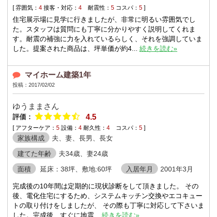
[ 雰囲気：
4
接客・対応：
4
耐震性：
5
コスパ：
5
]
住宅展示場に見学に行きましたが、非常に明るい雰囲気でし
た。スタッフは質問にも丁寧に分かりやすく説明してくれま
す。耐震の補強に力を入れているらしく、それを強調していま
した。提案された商品は、坪単価が約4...
続きを読む»
マイホーム建築1年
投稿：2017/02/02
ゆうままさん
評価：
4.5
[ アフターケア：
5
設備：
4
耐久性：
4
コスパ：
5
]
家族構成
夫、妻、長男、長女
建てた年齢
夫34歳、妻24歳
面積
延床：38坪、敷地:60坪
入居年月
2001年3月
完成後の10年間は定期的に現状診断をして頂きました。 その
後、電化住宅にするため、システムキッチン交換やエコキュー
トの取り付けをしましたが、 その際も丁寧に対応して下さいま
した。完成後、すぐに地震...
続きを読む»