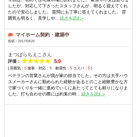
したが、対応して下さったスタッフさんが、明るく迎えてくれ
たので安心しました。 質問にも丁寧に答えてくれました。 雰
囲気も明るく、見学しや...
続きを読む»
マイホーム契約・建築中
投稿：2017/04/20
まつばらちえこさん
評価：
5.0
[ 雰囲気：
5
接客・対応：
5
耐震性：
5
コスパ：
5
]
ベテランの営業さんが我が家の担当でした。その方は大手ハウ
スメーカーさんに勤められた経験があるとのこと経験豊かな方
で家つくりを一緒に進めていくにあたってとても頼りになりま
した。打ち合わせの際には約束の時...
続きを読む»