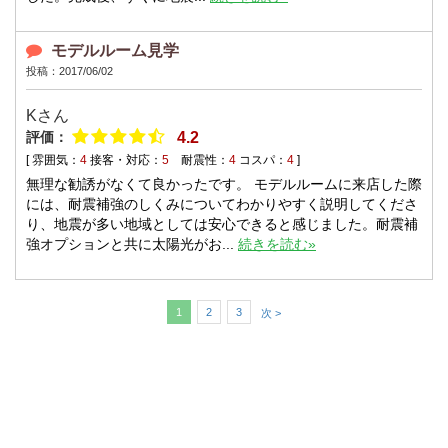
モデルルーム見学
投稿：2017/06/02
Kさん
評価：
4.2
[ 雰囲気：
4
接客・対応：
5
耐震性：
4
コスパ：
4
]
無理な勧誘がなくて良かったです。 モデルルームに来店した際
には、耐震補強のしくみについてわかりやすく説明してくださ
り、地震が多い地域としては安心できると感じました。耐震補
強オプションと共に太陽光がお...
続きを読む»
1
2
3
次 >