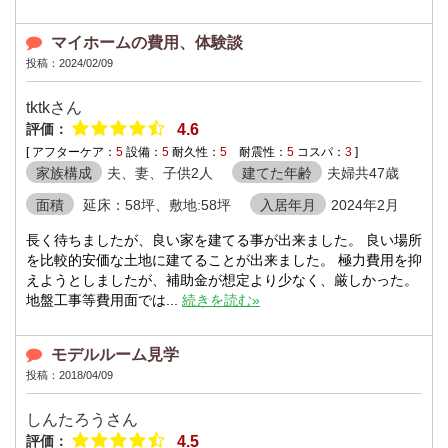
マイホームの費用、体験談
投稿：2024/02/09
tktkさん
評価：
4.6
[ アフターケア：
5
設備：
5
耐久性：
5
耐震性：
5
コスパ：
3
]
家族構成
夫、妻、子供2人
建てた年齢
夫婦共47歳
面積
延床：58坪、敷地:58坪
入居年月
2024年2月
長く待ちましたが、良い家を建てる事が出来ました。 良い場所
を比較的安価な土地に建てることが出来ました。 極力費用を抑
えようとしましたが、補助金が想定より少なく、厳しかった。
地盤工事等費用面では...
続きを読む»
モデルルーム見学
投稿：2018/04/09
しんたろうさん
評価：
4.5