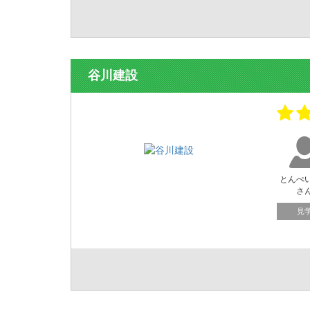
谷川建設
とんぺ
さ
見