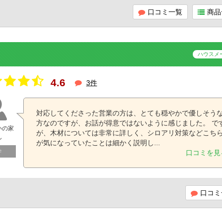
口コミ一覧
商品
ハウスメ
4.6
3件
対応してくださった営業の方は、とても穏やかで優しそう
方なのですが、お話が得意ではないように感じました。 で
いの家
が、木材については非常に詳しく、シロアリ対策などこち
ん
が気になっていたことは細かく説明し...
学
口コミを見
口コミ