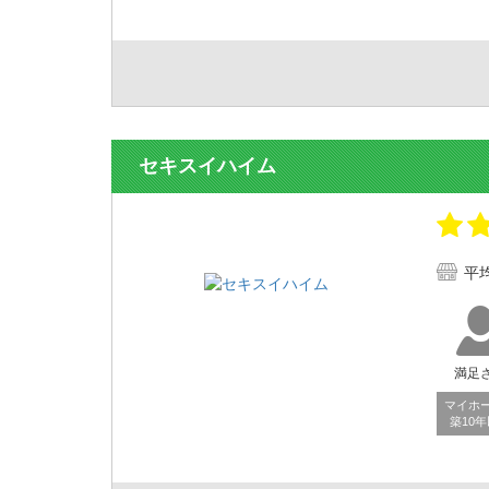
セキスイハイム
平
満足
マイホ
築10