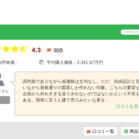
ハウスメ
4.3
80件
均坪単価：
平均購入価格：
2,341.67万円
高性能でありながら低価格は文句なし。ただ、自由設計と
いながら規格通りの図面しか作れない印象。こちらの要望
ヌさん
企画から外れすぎる造りきれないのではないかという不安
ある。簡単に言うと建て売りみたいな家を...
学
口コミを見
口コミ一覧
商品