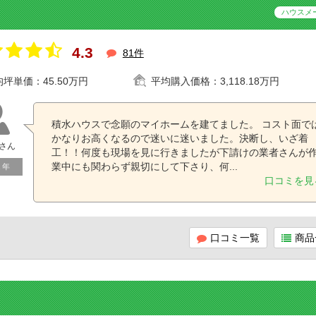
ハウスメ
4.3
81件
均坪単価：
45.50万円
平均購入価格：
3,118.18万円
積水ハウスで念願のマイホームを建てました。 コスト面で
かなりお高くなるので迷いに迷いました。決断し、いざ着
さん
工！！何度も現場を見に行きましたが下請けの業者さんが
業中にも関わらず親切にして下さり、何...
１年
口コミを見
口コミ一覧
商品