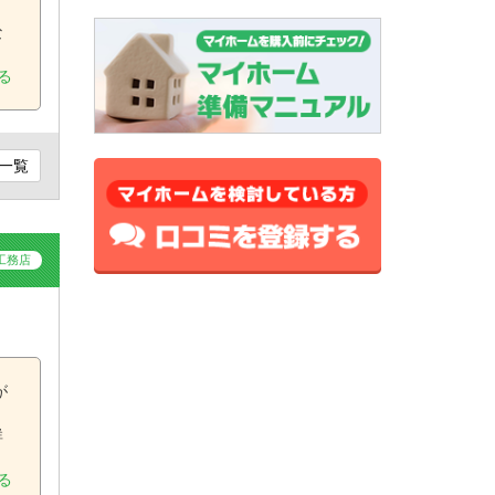
と
な
る
一覧
工務店
が
く
群
る