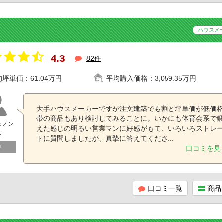
ハウスメ
4.3
82件
均坪単価：
61.04万円
平均購入価格：
3,059.35万円
大手ハウスメーカーですが注文建築でも割と坪単価が低価
帯の商品もあり検討してみることに。いかにも体育会系で
ェノン
えた感じの明るい営業マンに好感がもて、いろいろストレ
ん
トに質問しましたが、真摯に答えてくださ...
学
口コミを見
口コミ一覧
商品