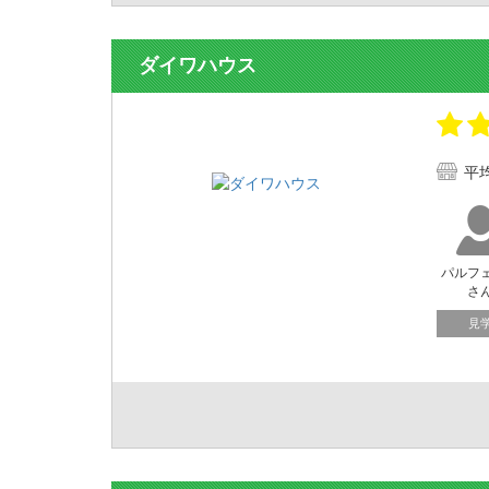
ダイワハウス
平
パルフ
さ
見