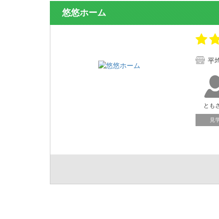
悠悠ホーム
平
とも
見