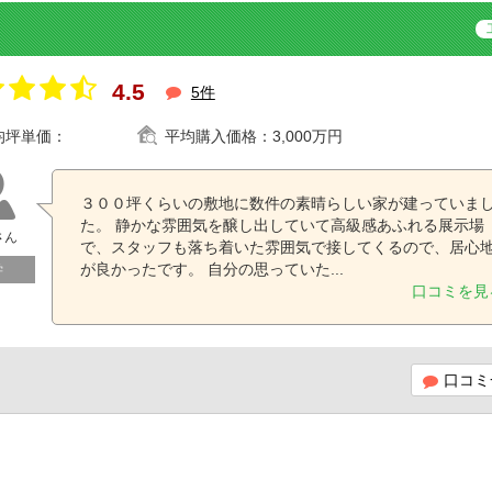
4.5
5件
均坪単価：
平均購入価格：
3,000万円
３００坪くらいの敷地に数件の素晴らしい家が建っていま
た。 静かな雰囲気を醸し出していて高級感あふれる展示場
さん
で、スタッフも落ち着いた雰囲気で接してくるので、居心
が良かったです。 自分の思っていた...
学
口コミを見
口コミ