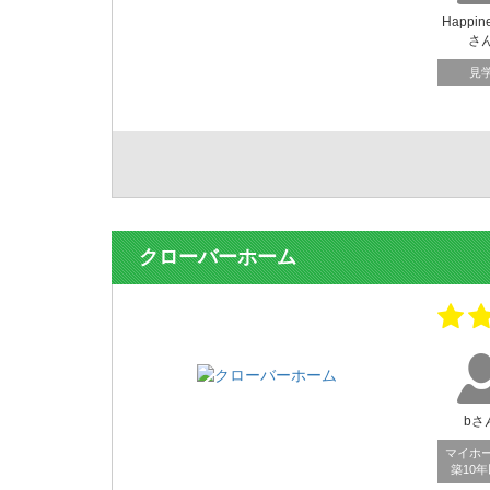
Happin
さ
見
クローバーホーム
bさ
マイホ
築10