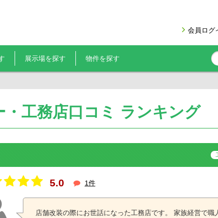
会員ログ
す
展示場を探す
物件を探す
ー・工務店口コミ ランキング
5.0
1件
店舗改装の際にお世話になった工務店です。 家族経営で職