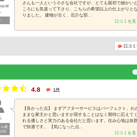
さんも一人という小さな会社ですが、とても親切で細かい
ess.M
ころにも気遣って下さり、こちらの希望以上の仕上がりと
ん
りました。 建物が古く、厄介な部...
学
口コミを見
口コミ
4.8
1件
【良かった点】 まずアフターサービスはパーフェクト。わ
ままな家主かと思いますが屈することはなく期待に応えて
ん
れる優しさと実力のある会社だと思います。住み心地は抜
で快適です。 【気になった点...
ーム建
年以内
口コミを見