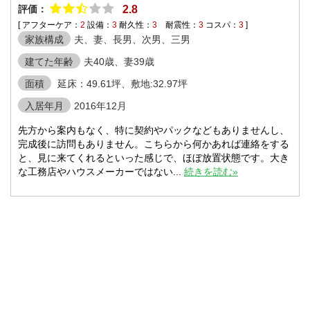
評価：
2.8
[ アフターケア：
2
設備：
3
耐久性：
3
耐震性：
3
コスパ：
3
]
家族構成
夫、妻、長男、次男、三男
建てた年齢
夫40歳、妻39歳
面積
延床：49.61坪、敷地:32.97坪
入居年月
2016年12月
先方から案内もなく、特に契約やパックなどもありませんし、
完成後に訪問もありません。こちらから何かあれば連絡をする
と、見に来てくれるといった感じで、ほぼ放置状態です。大き
な工務店やハウスメーカーではない...
続きを読む»