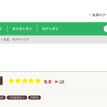
会員ログ
す
展示場を探す
物件を探す
＞
支店、モデルハウス
イ
5.0
1
件
素材
土地提案あり
高断熱