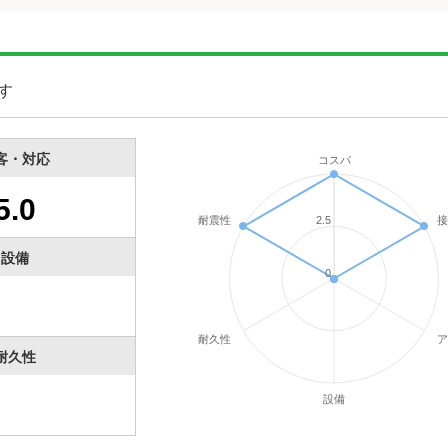
す
客・対応
コスパ
5.0
耐震性
2.5
設備
0
耐久性
耐久性
設備