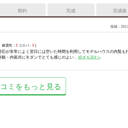
契約
完成
完成後
投稿：2017/
耐震性：
5
コスパ：
5
]
対応が非常によく翌日には空いた時間を利用してモデルハウスの内覧も
観・内装共にモダンでとても感じのよい...
続きを読む»
口コミをもっと見る