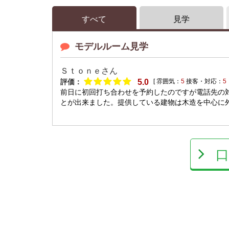
すべて
見学
モデルルーム見学
Ｓｔｏｎｅ
さん
評価：
5.0
[ 雰囲気：
5
接客・対応：
5
前日に初回打ち合わせを予約したのですが電話先の
とが出来ました。提供している建物は木造を中心に外