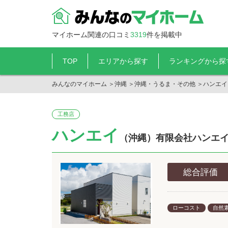
マイホーム関連の口コミ
3319
件を掲載中
TOP
エリアから探す
ランキングから探
みんなのマイホーム
＞
沖縄
＞
沖縄・うるま・その他
＞
ハンエイ
工務店
ハンエイ
（沖縄）有限会社ハンエ
総合評価
ローコスト
自然