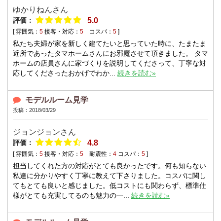
ゆかりねんさん
評価：
5.0
[ 雰囲気：
5
接客・対応：
5
コスパ：
5
]
私たち夫婦が家を新しく建てたいと思っていた時に、たまたま
近所であったタマホームさんにお邪魔させて頂きました。 タマ
ホームの店員さんに家づくりを説明してくださって、丁寧な対
応してくださったおかげでわか...
続きを読む»
モデルルーム見学
投稿：2018/03/29
ジョンジョンさん
評価：
4.8
[ 雰囲気：
5
接客・対応：
5
耐震性：
4
コスパ：
5
]
担当してくれた方の対応がとても良かったです。何も知らない
私達に分かりやすく丁寧に教えて下さりました。コスパに関し
てもとても良いと感じました。低コストにも関わらず、標準仕
様がとても充実してるのも魅力の一...
続きを読む»