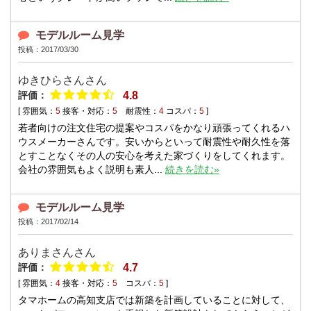
モデルルーム見学
投稿：2017/03/30
ゆきひらさんさん
評価：
4.8
[ 雰囲気：
5
接客・対応：
5
耐震性：
4
コスパ：
5
]
若者向けの注文住宅の提案やコスパをかなり頑張ってくれるハ
ウスメーカーさんです。安いからといって耐震性や耐久性を落
とすことなくその人の安心を考えた家づくりをしてくれます。
会社の雰囲気もよく説明も素人...
続きを読む»
モデルルーム見学
投稿：2017/02/14
ありまさんさん
評価：
4.7
[ 雰囲気：
4
接客・対応：
5
コスパ：
5
]
タマホームの高知支店では新築を計画していることに対して、