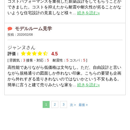
コストパフォーマンスを重視した新築設計をしてもらうことが
できました。コストを抑えたから耐震や耐久性が劣ることがな
いような住宅設計の見直しなど様々...
続きを読む»
モデルルーム見学
投稿：2020/02/08
ジャンヌさん
評価：
4.5
[ 雰囲気：
3
接客・対応：
5
耐震性：
5
コスパ：
5
]
高性能でありながら低価格は文句なし。ただ、自由設計と言い
ながら規格通りの図面しか作れない印象。こちらの要望も企画
から外れすぎる造りきれないのではないかという不安もある。
簡単に言うと建て売りみたいな家を...
続きを読む»
1
2
3
次 >
最後 »