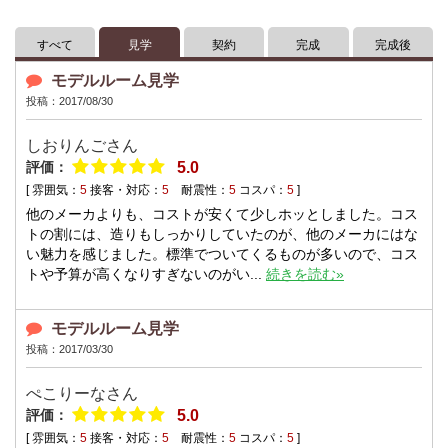
すべて
見学
契約
完成
完成後
モデルルーム見学
投稿：2017/08/30
しおりんごさん
評価：
5.0
[ 雰囲気：
5
接客・対応：
5
耐震性：
5
コスパ：
5
]
他のメーカよりも、コストが安くて少しホッとしました。コス
トの割には、造りもしっかりしていたのが、他のメーカにはな
い魅力を感じました。標準でついてくるものが多いので、コス
トや予算が高くなりすぎないのがい...
続きを読む»
モデルルーム見学
投稿：2017/03/30
ぺこりーなさん
評価：
5.0
[ 雰囲気：
5
接客・対応：
5
耐震性：
5
コスパ：
5
]