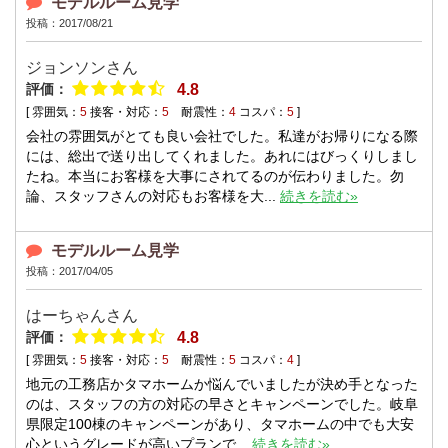
モデルルーム見学
投稿：2017/08/21
ジョンソンさん
評価：
4.8
[ 雰囲気：
5
接客・対応：
5
耐震性：
4
コスパ：
5
]
会社の雰囲気がとても良い会社でした。私達がお帰りになる際
には、総出で送り出してくれました。あれにはびっくりしまし
たね。本当にお客様を大事にされてるのが伝わりました。勿
論、スタッフさんの対応もお客様を大...
続きを読む»
モデルルーム見学
投稿：2017/04/05
はーちゃんさん
評価：
4.8
[ 雰囲気：
5
接客・対応：
5
耐震性：
5
コスパ：
4
]
地元の工務店かタマホームか悩んでいましたが決め手となった
のは、スタッフの方の対応の早さとキャンペーンでした。岐阜
県限定100棟のキャンペーンがあり、タマホームの中でも大安
心というグレードが高いプランで...
続きを読む»