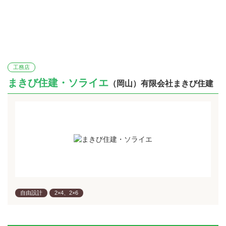
工務店
まきび住建・ソライエ
（岡山）有限会社まきび住建
自由設計
2×4、2×6