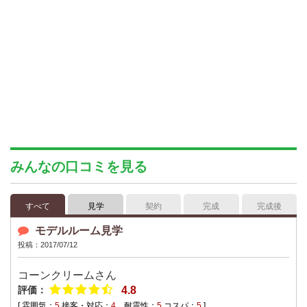
みんなの口コミを見る
すべて
見学
契約
完成
完成後
モデルルーム見学
投稿：2017/07/12
コーンクリーム
さん
評価：
4.8
[ 雰囲気：
5
接客・対応：
4
耐震性：
5
コスパ：
5
]