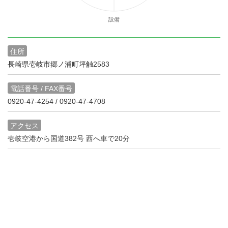
設備
住所
長崎県壱岐市郷ノ浦町坪触2583
電話番号 / FAX番号
0920-47-4254 / 0920-47-4708
アクセス
壱岐空港から国道382号 西へ車で20分