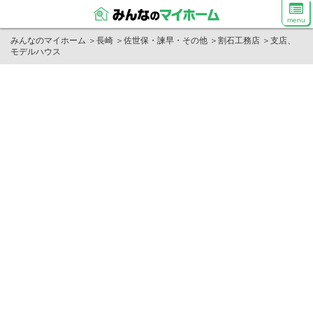
menu
みんなのマイホーム
＞
長崎
＞
佐世保・諫早・その他
＞
割石工務店
＞
支店、
モデルハウス