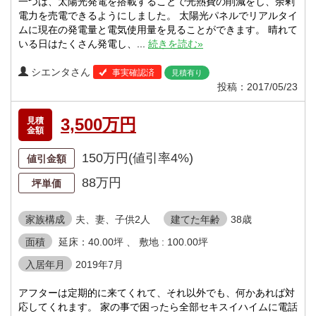
一つは、太陽光発電を搭載することで光熱費の削減をし、余剰
電力を売電できるようにしました。 太陽光パネルでリアルタイ
ムに現在の発電量と電気使用量を見ることができます。 晴れて
いる日はたくさん発電し、...
続きを読む»
シエンタさん
事実確認済
見積有り
投稿：2017/05/23
3,500万円
見積
金額
150万円(値引率4%)
値引金額
88万円
坪単価
家族構成
夫、妻、子供2人
建てた年齢
38歳
面積
延床：40.00坪 、 敷地 : 100.00坪
入居年月
2019年7月
アフターは定期的に来てくれて、それ以外でも、何かあれば対
応してくれます。 家の事で困ったら全部セキスイハイムに電話