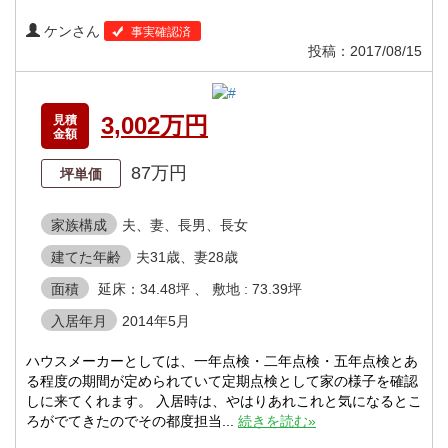
ケンさん
事実確認済
投稿：2017/08/15
3,002万円
見積
金額
87万円
坪単価
家族構成
夫、妻、長男、長女
建てた年齢
夫31歳、妻28歳
面積
延床：34.48坪 、 敷地 : 73.39坪
入居年月
2014年5月
ハウスメーカーとしては、一年点検・二年点検・五年点検とあ
る程度の期間が定められていて定期点検として家の様子を確認
しに来てくれます。 入居時は、やはりあれこれと気になるとこ
ろがでてきたのでその都度担当...
続きを読む»