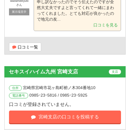
wadahideyuki
申し訳なかったのでそう伝えたのですが全
さん
然大丈夫ですよと言ってくれて一緒にまわ
展示場見学
ってくれました。とても対応が良かったの
で地元の友...
口コミを見る
口コミ一覧
セキスイハイム九州 宮崎支店
支店
宮崎県宮崎市花ヶ島町椨ノ木304番地10
住所
0985ｰ23ｰ5816 / 0985ｰ23ｰ5925
電話番号
口コミが登録されていません。
宮崎支店の口コミを投稿する