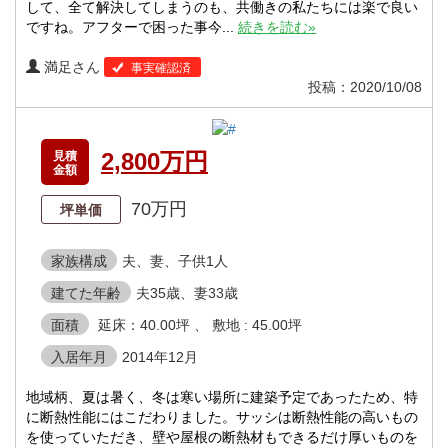
して、全て解決してしまうのも、共働きの私たちには楽で良い
ですね。アフターで困った事今...
続きを読む»
満足さん
事実確認済
投稿：2020/10/08
2,800万円
見積
金額
70万円
坪単価
家族構成
夫、妻、子供1人
建てた年齢
夫35歳、妻33歳
面積
延床：40.00坪 、 敷地 : 45.00坪
入居年月
2014年12月
地域柄、夏は暑く、冬は寒い場所に建築予定であったため、特
に断熱性能にはこだわりました。サッシは断熱性能の高いもの
を使っていただき、壁や屋根の断熱材もできるだけ厚いものを