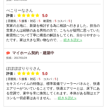
ぺこりーな
さん
評価：
5.0
[ 雰囲気：
5
接客・対応：
5
耐震性：
5
コスパ：
5
]
実家の土地に、新築を検討する為に相談へ行きました。担当の
営業さんは経験のある男性の方で、こちらが疑問に思っていた
耐震性について丁寧に構造の解説をしてくれ、分かりやすかっ
たです。家は大きな買い物なので、...
続きを読む»
マイホーム契約・建築中
投稿：2017/01/24
ぽぽぽぽりりり
さん
評価：
5.0
[ 雰囲気：
5
接客・対応：
5
コスパ：
5
]
セキスイハイムの特徴は、標準装備でソーラーパネルと、快適
エアリーがついていることです。快適エアリーとは、床下にあ
る空調で、家中を常に換気してくれます。本体がある階はエア
コンも一切必要はありません。 ...
続きを読む»