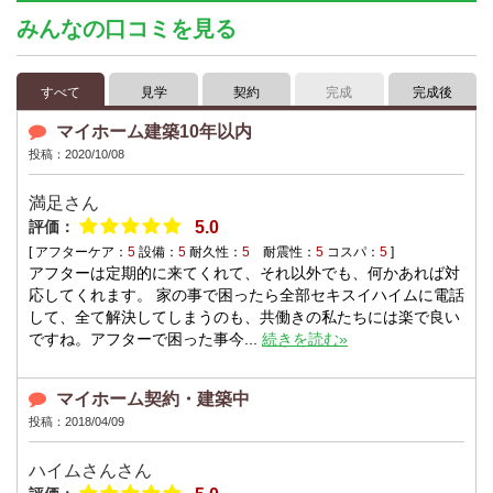
みんなの口コミを見る
すべて
見学
契約
完成
完成後
マイホーム建築10年以内
投稿：2020/10/08
満足
さん
評価：
5.0
[ アフターケア：
5
設備：
5
耐久性：
5
耐震性：
5
コスパ：
5
]
アフターは定期的に来てくれて、それ以外でも、何かあれば対
応してくれます。 家の事で困ったら全部セキスイハイムに電話
して、全て解決してしまうのも、共働きの私たちには楽で良い
ですね。アフターで困った事今...
続きを読む»
マイホーム契約・建築中
投稿：2018/04/09
ハイムさん
さん