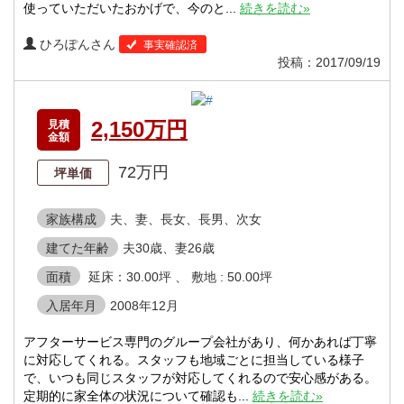
使っていただいたおかげで、今のと...
続きを読む»
ひろぽんさん
事実確認済
投稿：2017/09/19
2,150万円
見積
金額
72万円
坪単価
家族構成
夫、妻、長女、長男、次女
建てた年齢
夫30歳、妻26歳
面積
延床：30.00坪 、 敷地 : 50.00坪
入居年月
2008年12月
アフターサービス専門のグループ会社があり、何かあれば丁寧
に対応してくれる。スタッフも地域ごとに担当している様子
で、いつも同じスタッフが対応してくれるので安心感がある。
定期的に家全体の状況について確認も...
続きを読む»