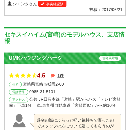
シエンタさん
事実確認済
投稿：2017/06/21
セキスイハイム(宮崎)のモデルハウス、支店情
報
UMKハウジングパーク
住宅展示場
4.5
1件
宮崎県宮崎市祇園2-60
住所
0985-31-5101
電話番号
公共:JR日豊本線「宮崎」駅からバス「テレビ宮崎
アクセス
前」下車1分 車:東九州自動車道「宮崎西IC」から約10分
帰省の際にふらっと軽い気持ちで寄ったの
でスタッフの方について廻ってもらうのが