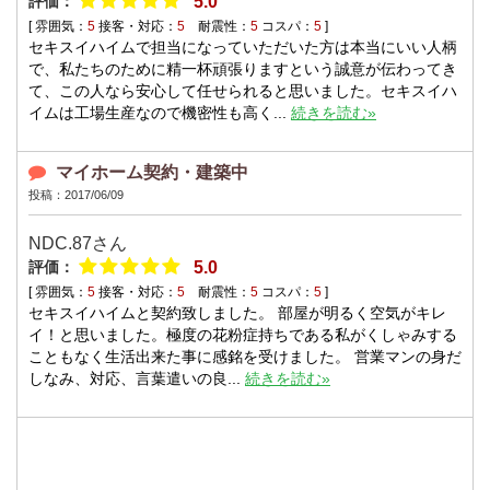
評価：
5.0
[ 雰囲気：
5
接客・対応：
5
耐震性：
5
コスパ：
5
]
セキスイハイムで担当になっていただいた方は本当にいい人柄
で、私たちのために精一杯頑張りますという誠意が伝わってき
て、この人なら安心して任せられると思いました。セキスイハ
イムは工場生産なので機密性も高く...
続きを読む»
マイホーム契約・建築中
投稿：2017/06/09
NDC.87
さん
評価：
5.0
[ 雰囲気：
5
接客・対応：
5
耐震性：
5
コスパ：
5
]
セキスイハイムと契約致しました。 部屋が明るく空気がキレ
イ！と思いました。極度の花粉症持ちである私がくしゃみする
こともなく生活出来た事に感銘を受けました。 営業マンの身だ
しなみ、対応、言葉遣いの良...
続きを読む»