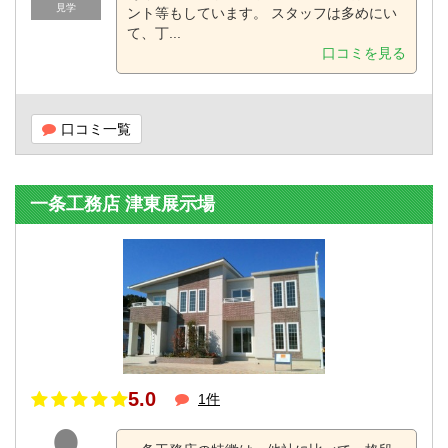
見学
ント等もしています。 スタッフは多めにい
て、丁...
口コミを見る
口コミ一覧
一条工務店 津東展示場
5.0
1件