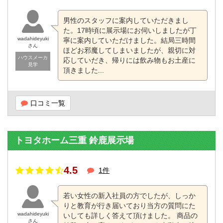
男性のスタッフに案内していただきまし
た。17時頃に展示場にお伺いしましたが丁
wadahideyuki
寧に案内していただけました。結局三時間
さん
ほどお邪魔してしまいましたが、親切に対
ハウスメーカ
応していだき、帰りには飲み物もお土産に
見学
頂きました...
口コミ一覧
トヨタホーム三重 鈴鹿展示場
4.5
1件
若い女性の新入社員の方でしたが、しっか
りと教育が行き届いており当方の質問にた
wadahideyuki
いしても詳しく答えて頂けました。 商品の
さん