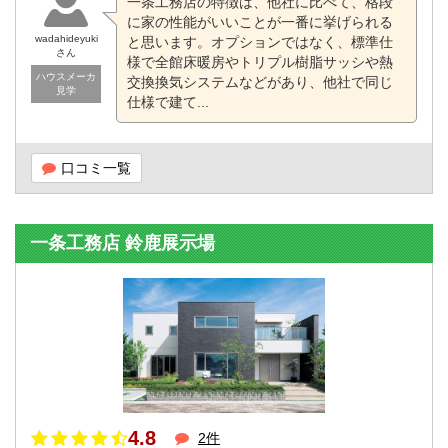
一条工務店の特徴は、他社に比べて、格段
に家の性能がいいことが一番に挙げられる
wadahideyuki
と思います。オプションではなく、標準仕
さん
様で全館床暖房やトリプル樹脂サッシや熱
ハウスメーカ
交換換気システムなどがあり、他社で同じ
見学
仕様で建て...
口コミ一覧
一条工務店 鈴鹿展示場
4.8
2件