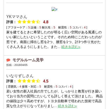
YKママ
さん
評価：
4.8
[ アフターケア：
5
設備：
5
耐久性：
5
耐震性：
5
コスパ：
4
]
家を建てるときに希望したのが明るく広い空間がある風通しの
いい家にしたいということです。そのため特にこだわったのが
窓です。南面に掃出し窓を2つ、腰窓を1つ、計3つ作り光がた
くさん入るようにしました。また...
続きを読む»
モデルルーム見学
投稿：2018/04/05
いなりずし
さん
評価：
4.5
[ 雰囲気：
4
接客・対応：
5
耐震性：
5
コスパ：
4
]
若い女性の新入社員の方でしたが、しっかりと教育が行き届い
ており当方の質問にたいしても詳しく答えて頂けました。 商品
の値段は少々高めですが、トヨタ自動車で培われた技術で高品
質な仕上がりになっておりまし...
続きを読む»