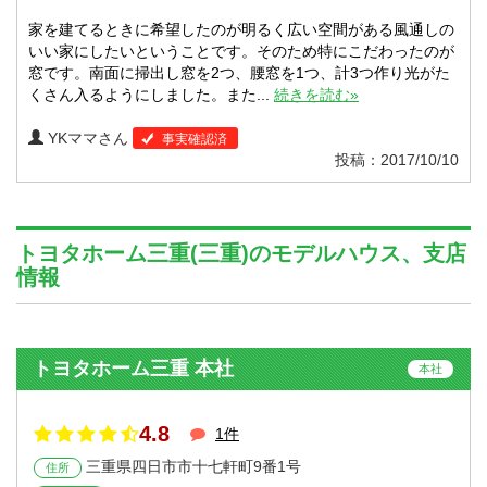
家を建てるときに希望したのが明るく広い空間がある風通しの
いい家にしたいということです。そのため特にこだわったのが
窓です。南面に掃出し窓を2つ、腰窓を1つ、計3つ作り光がた
くさん入るようにしました。また...
続きを読む»
YKママさん
事実確認済
投稿：2017/10/10
トヨタホーム三重(三重)のモデルハウス、支店
情報
トヨタホーム三重 本社
本社
4.8
1件
三重県四日市市十七軒町9番1号
住所