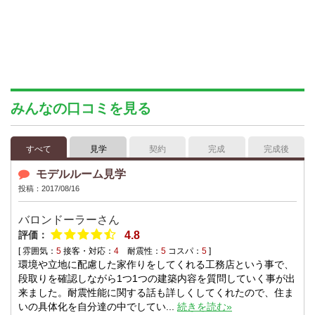
みんなの口コミを見る
すべて
見学
契約
完成
完成後
モデルルーム見学
投稿：2017/08/16
バロンドーラー
さん
評価：
4.8
[ 雰囲気：
5
接客・対応：
4
耐震性：
5
コスパ：
5
]
環境や立地に配慮した家作りをしてくれる工務店という事で、
段取りを確認しながら1つ1つの建築内容を質問していく事が出
来ました。耐震性能に関する話も詳しくしてくれたので、住ま
いの具体化を自分達の中でしてい...
続きを読む»