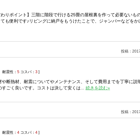
わりポイント】三階に階段で行ける25畳の屋根裏を作って必要ないも
とても便利です♪リビングに納戸をもうけたことで、ジャンパーなどをか
投稿：2017/
耐震性：
5
コスパ：
3
]
材や断熱材、耐震についてやメンテナンス、そして費用までを丁寧に説
すごく良いです。コストは決して安くは...
続きを読む»
投稿：2017/
耐震性：
4
コスパ：
4
]