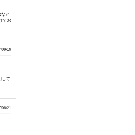
のなど
けてお
09/19
明して
08/21