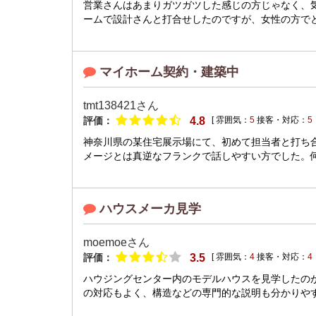
営業さんはあまりガツガツした感じの方じゃなく、
ームで設計さんと打合せしたのですが、女性の方でと
マイホーム契約・建築中
tmt138421さん
評価：
4.8
[ 雰囲気：
5
接客・対応：
5
神奈川県の某住宅展示場にて、初めて担当者と打ち
メージとは真逆なフランクで話しやすい方でした。何
ハウスメーカ見学
moemoeさん
評価：
3.5
[ 雰囲気：
4
接客・対応：
4
ハウジングセンター内のモデルハウスを見学したの
の対応もよく、構造などの専門的な説明も分かりやすく