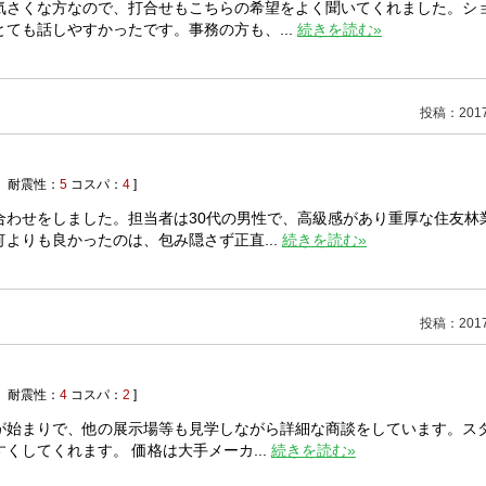
気さくな方なので、打合せもこちらの希望をよく聞いてくれました。シ
ても話しやすかったです。事務の方も、...
続きを読む»
投稿：2017/
耐震性：
5
コスパ：
4
]
合わせをしました。担当者は30代の男性で、高級感があり重厚な住友林
よりも良かったのは、包み隠さず正直...
続きを読む»
投稿：2017/
耐震性：
4
コスパ：
2
]
が始まりで、他の展示場等も見学しながら詳細な商談をしています。ス
してくれます。 価格は大手メーカ...
続きを読む»