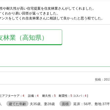
性や耐久性が高い住宅提案を住友林業さんがしてくれました。
すくわかり易い回答が返ってきました。
マンスをしてくれ住友林業さんに相談して良かったと思う程でした。
友林業（高知県）
投稿：2017/
[ アフターケア：
4
設備：
4
耐久性：
5
耐震性：
5
コスパ：
4
]
人
建てた年齢
夫35歳、妻28歳
面積
延床：56坪、敷地:37坪