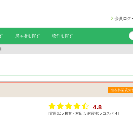
会員ログ
す
展示場を探す
物件を探す
細
住友林業 高知
4.8
[雰囲気:
5
接客・対応:
5
耐震性:
5
コスパ:
4
]