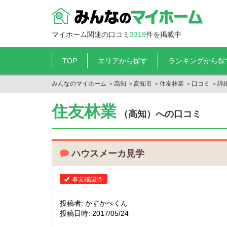
マイホーム関連の口コミ
3319
件を掲載中
TOP
エリアから探す
ランキングから探
みんなのマイホーム
＞
高知
＞
高知市
＞
住友林業
＞
口コミ
＞
詳
住友林業
（高知）への口コミ
ハウスメーカ見学
事実確認済
投稿者: かすかべくん
投稿日時: 2017/05/24