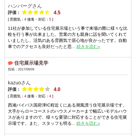
ハンバーグさん
評価：
4.5
[ 雰囲気：
4
接客・対応：
5
]
11社が参加している住宅展示場という事で来場の際に様々な比
較を行う事が出来ました。営業の方も親身に話を聞いてくれて
いましたし、活気のある雰囲気で居心地が良かったです。自動
車でのアクセスも良好だったと思...
続きを読む»
住宅展示場見学
投稿：2017/08/09
kazuoさん
評価：
4.0
[ 雰囲気：
4
接客・対応：
4
]
西湘バイパス国府津IC程近くにある潮風漂う住宅展示場です。
大手からローコーストのハウスメーカーまで幅広いモデルハウ
スがありますので、様々な要望に対応することができる住宅展
示場です。また、スタッフも明る...
続きを読む»