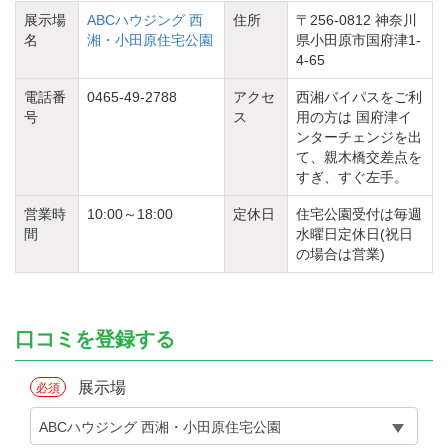
展示場
ABCハウジング 西
住所
〒256-0812 神奈川
名
湘・小田原住宅公園
県小田原市国府津1-
4-65
電話番
0465-49-2788
アクセ
西湘バイパスをご利
号
ス
用の方は 国府津イ
ンターチェンジを出
て、親木橋交差点を
すぎ、すぐ左手。
営業時
10:00～18:00
定休日
住宅公園受付は毎週
間
水曜日定休日(祝日
の場合は営業)
口コミを登録する
展示場
必須
ABCハウジング 西湘・小田原住宅公園