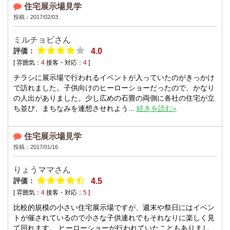
住宅展示場見学
投稿：2017/02/03
ミルチョビさん
評価：
4.0
[ 雰囲気：
4
接客・対応：
4
]
チラシに展示場で行われるイベントが入っていたのがきっかけ
で訪れました。子供向けのヒーローショーだったので、かなり
の人出がありました。少し広めの石畳の両側に各社の住宅が立
ち並び、まちなみを連想させれよう...
続きを読む»
住宅展示場見学
投稿：2017/01/16
りょうママさん
評価：
4.5
[ 雰囲気：
4
接客・対応：
5
]
比較的規模の小さい住宅展示場ですが、週末や祭日にはイベン
トが催されているので小さな子供連れでもそれなりに楽しく見
て回れます。 ヒーローショーが行われていたこともありまし