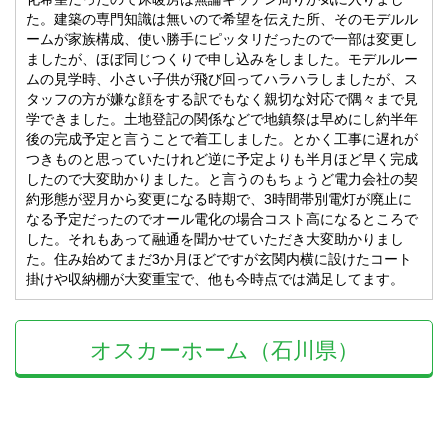
た。建築の専門知識は無いので希望を伝えた所、そのモデルル
ームが家族構成、使い勝手にピッタリだったので一部は変更し
ましたが、ほぼ同じつくりで申し込みをしました。モデルルー
ムの見学時、小さい子供が飛び回ってハラハラしましたが、ス
タッフの方が嫌な顔をする訳でもなく親切な対応で隅々まで見
学できました。土地登記の関係などで地鎮祭は早めにし約半年
後の完成予定と言うことで着工しました。とかく工事に遅れが
つきものと思っていたけれど逆に予定よりも半月ほど早く完成
したので大変助かりました。と言うのもちょうど電力会社の契
約形態が翌月から変更になる時期で、3時間帯別電灯が廃止に
なる予定だったのでオール電化の場合コスト高になるところで
した。それもあって融通を聞かせていただき大変助かりまし
た。住み始めてまだ3か月ほどですが玄関内横に設けたコート
掛けや収納棚が大変重宝で、他も今時点では満足してます。
オスカーホーム（石川県）