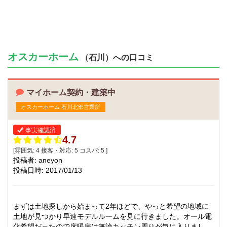
オスカーホーム
（石川）への口コミ
マイホーム契約・建築中
オスカーホーム 石川北部営業所
事実確認済
4.7
[雰囲気:
4
接客・対応:
5
コスパ:
5
]
投稿者: aneyon
投稿日時: 2017/01/13
まずは土地探しから始まって2年ほどで、やっと希望の地域に
土地が見つかり早速モデルルームを見に行きました。オール電
化希望だったので床暖房は無論キッチン周りが気に入りまし