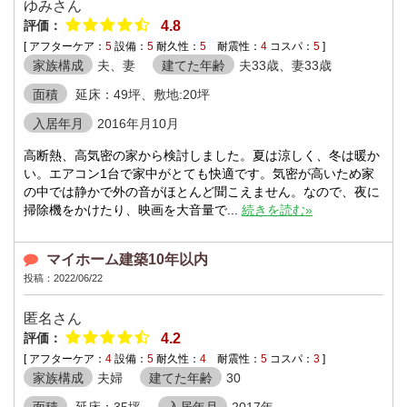
ゆみさん
評価：
4.8
[ アフターケア：
5
設備：
5
耐久性：
5
耐震性：
4
コスパ：
5
]
家族構成
夫、妻
建てた年齢
夫33歳、妻33歳
面積
延床：49坪、敷地:20坪
入居年月
2016年月10月
高断熱、高気密の家から検討しました。夏は涼しく、冬は暖か
い。エアコン1台で家中がとても快適です。気密が高いため家
の中では静かで外の音がほとんど聞こえません。なので、夜に
掃除機をかけたり、映画を大音量で...
続きを読む»
マイホーム建築10年以内
投稿：2022/06/22
匿名さん
評価：
4.2
[ アフターケア：
4
設備：
5
耐久性：
4
耐震性：
5
コスパ：
3
]
家族構成
夫婦
建てた年齢
30