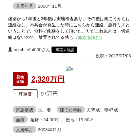
入居年月
2008年11月
建築から1年後と3年後は実地検査あり。その後は向こうからは
連絡なし。不具合が発生した時にこちらから連絡。施行ミスと
いうことで、無料で修繕をして頂いた。ただこれ以外は一切連
絡はないので、放置されてる感じ...
続きを読む»
takahito24000さん
事実未確認
投稿：2017/07/03
2,320万円
見積
金額
97万円
坪単価
家族構成
夫、妻
建てた年齢
夫35歳、妻47歳
面積
延床：24.00坪 、 敷地 : 15.00坪
入居年月
2008年11月