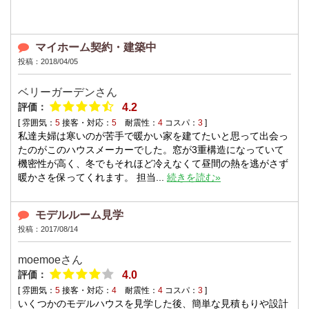
マイホーム契約・建築中
投稿：2018/04/05
ベリーガーデン
さん
評価：
4.2
[ 雰囲気：
5
接客・対応：
5
耐震性：
4
コスパ：
3
]
私達夫婦は寒いのが苦手で暖かい家を建てたいと思って出会っ
たのがこのハウスメーカーでした。窓が3重構造になっていて
機密性が高く、冬でもそれほど冷えなくて昼間の熱を逃がさず
暖かさを保ってくれます。 担当...
続きを読む»
モデルルーム見学
投稿：2017/08/14
moemoe
さん
評価：
4.0
[ 雰囲気：
5
接客・対応：
4
耐震性：
4
コスパ：
3
]
いくつかのモデルハウスを見学した後、簡単な見積もりや設計