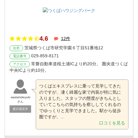
4.6
12件
茨城県つくば市研究学園６丁目51番地12
住所
029-859-8171
電話番号
常磐自動車道桜土浦ICより約20分。 圏央道つくば
アクセス
中央ICより約10分。
つくばエキスプレスに乗って見学してきた
のですが、凄く綺麗な家で内装が特に気に
wadahideyuki
入りました。スタッフの態度がきちんとし
さん
ていてこちらの気持ちを察ししてくれるの
展示場見学
でゆっくりと見学できました。駅から徒歩
圏ですが、...
口コミを見る