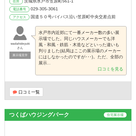
茨城県水戸市笠原町561-1
住所
029-305-3061
電話番号
国道５０号バイパス沿い笠原町中央交差点前
アクセス
水戸市内近郊にて一番メーカー数の多い展
示場でした。同じハウスメーカーでも洋
wadahideyuki
風・和風・鉄筋・木造などといった違いも
さん
判りました(結局はここの展示場のメーカー
展示場見学
にはしなかったのですが･･･)。ただ、全部の
展示...
口コミを見る
口コミ一覧
つくばハウジングパーク
住宅展示場