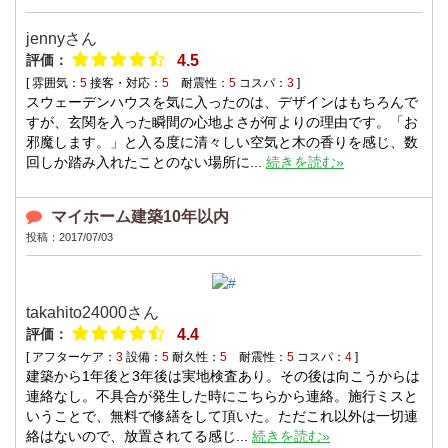
jenny
さん
評価：
4.5
[ 雰囲気：
5
接客・対応：
5
耐震性：
5
コスパ：
3
]
スウェーデンハウスを気に入ったのは、デザインはもちろんで
すが、玄関を入った瞬間の心地よさが何よりの理由です。「お
邪魔します。」と入る度に清々しい空気と木の香りを感じ、数
回しか踏み入れたことのない場所に...
続きを読む»
マイホーム建築10年以内
投稿：2017/07/03
takahito24000
さん
評価：
4.4
[ アフターケア：
3
設備：
5
耐久性：
5
耐震性：
5
コスパ：
4
]
建築から1年後と3年後は実地検査あり。その後は向こうからは
連絡なし。不具合が発生した時にこちらから連絡。施行ミスと
いうことで、無料で修繕をして頂いた。ただこれ以外は一切連
絡はないので、放置されてる感じ...
続きを読む»