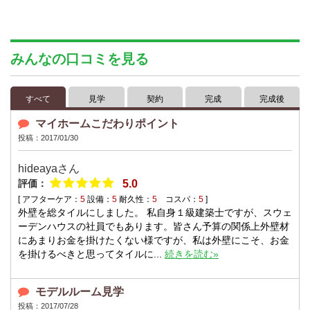
みんなの口コミを見る
すべて
見学
契約
完成
完成後
マイホームこだわりポイント
投稿：2017/01/30
hideaya
さん
評価：
5.0
[ アフターケア：
5
設備：
5
耐久性：
5
コスパ：
5
]
外壁を総タイルにしました。 私自身１級建築士ですが、スウェ
ーデンハウスの社員でもあります。皆さん予算の関係上外壁材
にあまりお金を掛けたくない様ですが、私は外壁にこそ、お金
を掛けるべきと思ってタイルに...
続きを読む»
モデルルーム見学
投稿：2017/07/28