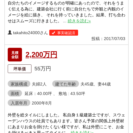
自分たちのイメージするものが明確にあったので、それをうま
く伝える為に、建築会社に行く前に自分たちで外観と内観のイ
メージを絵に描き、 それを持っていきました。結果、打ち合わ
せはスムーズに行きました。 ...
続きを読む»
takahito24000さん
事実確認済
投稿：2017/07/03
2,200万円
見積
金額
55万円
坪単価
家族構成
夫婦2人
建てた年齢
夫45歳、妻44歳
面積
延床：40.00坪 、 敷地 : 43.50坪
入居年月
2000年8月
外壁を総タイルにしました。 私自身１級建築士ですが、スウェ
ーデンハウスの社員でもあります。皆さん予算の関係上外壁材
にあまりお金を掛けたくない様ですが、私は外壁にこそ、お金
を掛けるべきと思ってタイルに...
続きを読む»