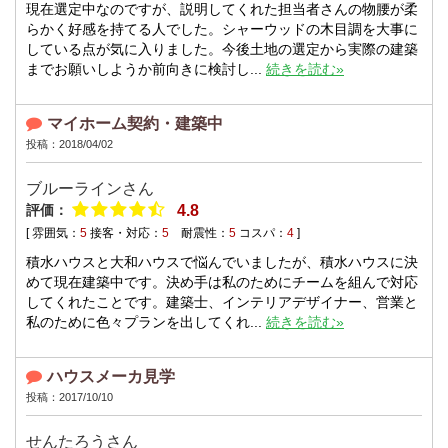
現在選定中なのですが、説明してくれた担当者さんの物腰が柔
らかく好感を持てる人でした。シャーウッドの木目調を大事に
している点が気に入りました。今後土地の選定から実際の建築
までお願いしようか前向きに検討し...
続きを読む»
マイホーム契約・建築中
投稿：2018/04/02
ブルーラインさん
評価：
4.8
[ 雰囲気：
5
接客・対応：
5
耐震性：
5
コスパ：
4
]
積水ハウスと大和ハウスで悩んでいましたが、積水ハウスに決
めて現在建築中です。決め手は私のためにチームを組んで対応
してくれたことです。建築士、インテリアデザイナー、営業と
私のために色々プランを出してくれ...
続きを読む»
ハウスメーカ見学
投稿：2017/10/10
せんたろうさん