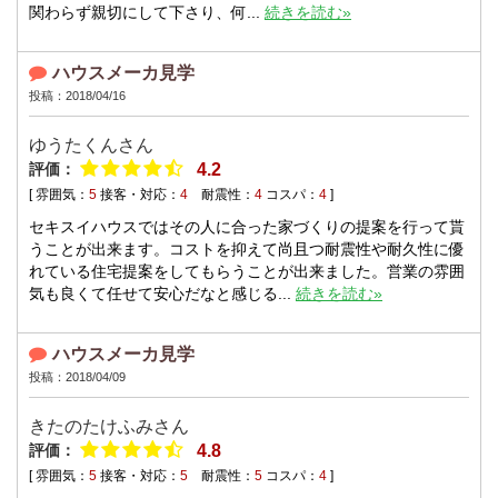
関わらず親切にして下さり、何...
続きを読む»
ハウスメーカ見学
投稿：2018/04/16
ゆうたくんさん
評価：
4.2
[ 雰囲気：
5
接客・対応：
4
耐震性：
4
コスパ：
4
]
セキスイハウスではその人に合った家づくりの提案を行って貰
うことが出来ます。コストを抑えて尚且つ耐震性や耐久性に優
れている住宅提案をしてもらうことが出来ました。営業の雰囲
気も良くて任せて安心だなと感じる...
続きを読む»
ハウスメーカ見学
投稿：2018/04/09
きたのたけふみさん
評価：
4.8
[ 雰囲気：
5
接客・対応：
5
耐震性：
5
コスパ：
4
]