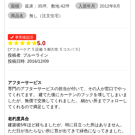
面積
延床：35坪、敷地:42坪
入居年月
2012年8月
商品名
無し（注文住宅）
事実確認済
5.0
[アフターケア:
5
設備:
5
耐久性:
5
コスパ:
5
]
投稿者: ブルーライン
投稿日時: 2016/12/09
アフターサービス
専門のアフターサービスの担当が付いて、その人が窓口でやっ
てくれてます。 建てた後にカーテンのフックを壊してしまいま
したが、無償で交換してくれました。 細かい所までフォローし
てくれるので満足してます。
老朽度具合
建築後5年ほど経ちましたが、特に目立った所はありません。
ただ日が当たらない所に苔が出てきて緑色になってきました。