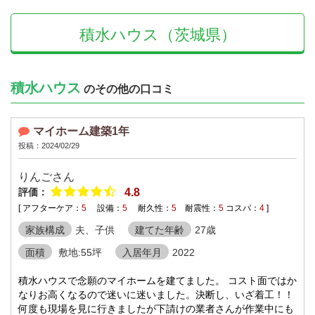
積水ハウス（茨城県）
積水ハウス
のその他の口コミ
マイホーム建築1年
投稿：2024/02/29
りんごさん
評価：
4.8
[ アフターケア：
5
設備：
5
耐久性：
5
耐震性：
5
コスパ：
4
]
家族構成
夫、子供
建てた年齢
27歳
面積
敷地:55坪
入居年月
2022
積水ハウスで念願のマイホームを建てました。 コスト面ではか
なりお高くなるので迷いに迷いました。決断し、いざ着工！！
何度も現場を見に行きましたが下請けの業者さんが作業中にも