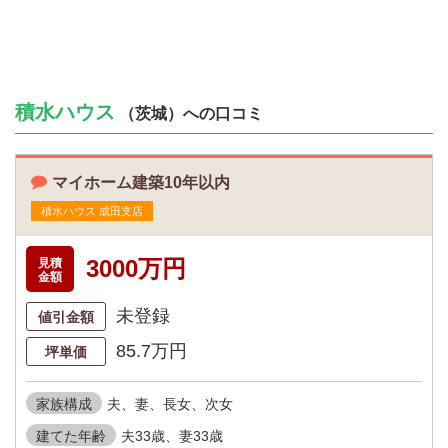
積水ハウス
（茨城）への口コミ
マイホーム建築10年以内
積水ハウス 成田支店
3000万円
見積
金額
未登録
値引金額
85.7万円
坪単価
家族構成
夫、妻、長女、次女
建てた年齢
夫33歳、妻33歳