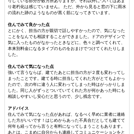
りしている部分が数カ所ありますが、それ以外についてはあま
り老朽化は感じていません。 ただ、外から見ると窓の下に雨水
の流れた跡のようなものが黒く筋になってきています。
住んでみて良かった点
とにかく、担当の方が親切で話しやすかったので、気になった
ことをなんでも相談することができました。ドアのデザインで
気に入ったものがなかったときなどに、色々と調べてくれて、
本来別料金になるタイプのものをおまけでつけてくれたりしま
した。
住んでみて気になった点
強いて言うならば、建てたあとに担当の方が２度も変わってし
まったことです。建てる時に担当してくれた方がとてもよかっ
たので、次の年に違う人に変わってしまった時はがっかりしま
した。同じ人がずっとついていてくれた方が何かあった時にも
相談しやすいし安心だと思うので、少し残念です。
アドバイス
住んでみて気になった点があれば、なるべく早めに業者に連絡
した方がいいです！はじめからあった不具合だとしても建てて
何年も経ってから言うと有料になってしまうこともあります。
あとは、こまめに自分からも連絡してコミュニケーションをと