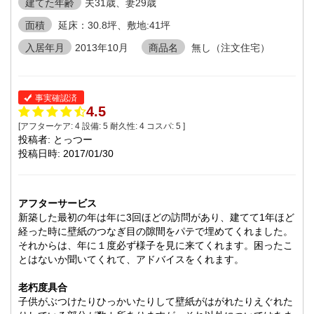
建てた年齢
夫31歳、妻29歳
面積
延床：30.8坪、敷地:41坪
入居年月
2013年10月
商品名
無し（注文住宅）
事実確認済
4.5
[アフターケア:
4
設備:
5
耐久性:
4
コスパ:
5
]
投稿者: とっつー
投稿日時: 2017/01/30
アフターサービス
新築した最初の年は年に3回ほどの訪問があり、建てて1年ほど
経った時に壁紙のつなぎ目の隙間をパテで埋めてくれました。
それからは、年に１度必ず様子を見に来てくれます。困ったこ
とはないか聞いてくれて、アドバイスをくれます。
老朽度具合
子供がぶつけたりひっかいたりして壁紙がはがれたりえぐれた