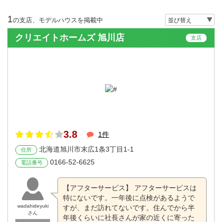
1
の支店、モデルハウスを掲載中
クリエイトホームズ 旭川店
支店
3.8
1件
北海道旭川市末広1条3丁目1-1
住所
0166-52-6625
電話番号
【アフターサービス】 アフターサービスは
特にないです。一年後に点検があるようで
wadahideyuki
すが、まだ訪れてないです。住んでから半
さん
年後くらいに社長さんが家の近くに寄った