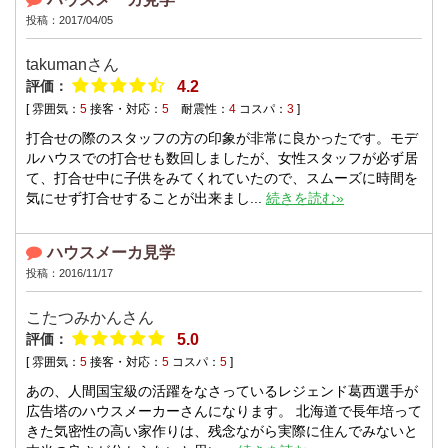
投稿：2017/04/05
takumanさん
評価：
4.2
[ 雰囲気：
5
接客・対応：
5
耐震性：
4
コスパ：
3
]
打合せの際のスタッフの方の印象が非常に良かったです。モデ
ルハウスでの打合せも数回しましたが、女性スタッフが必ず居
て、打合せ中に子供をみてくれていたので、スムーズに時間を
気にせず打合せすることが出来まし...
続きを読む»
ハウスメーカ見学
投稿：2016/11/17
こたつみかんさん
評価：
5.0
[ 雰囲気：
5
接客・対応：
5
コスパ：
5
]
あの、人間国宝級の活躍をなさっているレジェンド葛西選手が
広告塔のハウスメーカーさんになります。 北海道で長年培って
きた気密性の高い家作りは、残念ながら実際に住んでみないと