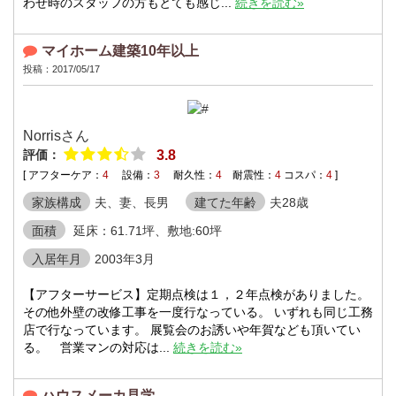
わせ時のスタッフの方もとても感じ...
続きを読む»
マイホーム建築10年以上
投稿：2017/05/17
Norrisさん
評価：
3.8
[ アフターケア：
4
設備：
3
耐久性：
4
耐震性：
4
コスパ：
4
]
家族構成
夫、妻、長男
建てた年齢
夫28歳
面積
延床：61.71坪、敷地:60坪
入居年月
2003年3月
【アフターサービス】定期点検は１，２年点検がありました。
その他外壁の改修工事を一度行なっている。 いずれも同じ工務
店で行なっています。 展覧会のお誘いや年賀なども頂いてい
る。 営業マンの対応は...
続きを読む»
ハウスメーカ見学