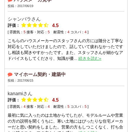
投稿：2017/06/19
シャンバラさん
評価：
4.5
[ 雰囲気：
5
接客・対応：
5
耐震性：
4
コスパ：
4
]
こちらのハウスメーカーのスタッフさんの方には随分と丁寧な
対応をしていただけましたので、話していて疲れなかったです
し相談も聞きやすかったです。また、スタッフさんが細かなア
ドバイスもしてくださり、知識が優...
続きを読む»
マイホーム契約・建築中
投稿：2017/06/15
kanamiさん
評価：
4.5
[ 雰囲気：
4
接客・対応：
4
耐震性：
5
コスパ：
5
]
最初に気に入ったのは土地からでしたが、モデルルームや営業
の方の説明を聞くうちに、寒い土地にはぴったりな住宅メーカ
ーだと思い契約をしました。営業の方もしつこくなく、打ち合