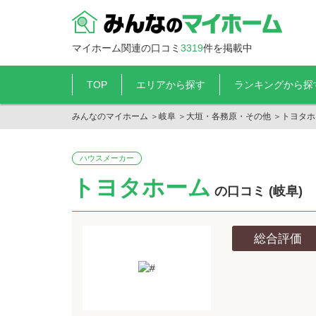
マイホーム関連の口コミ
3319
件を掲載中
TOP
エリアから探す
ランキングから探
みんなのマイホーム
＞
岐阜
＞
大垣・各務原・その他
＞
トヨタホ
ハウスメーカー
トヨタホーム
の口コミ (岐阜)
総合評価