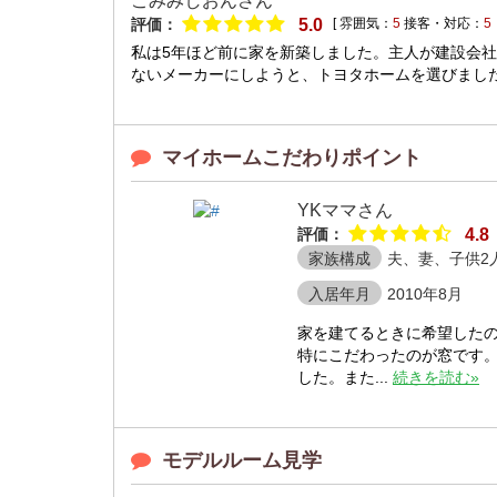
こみみしおんさん
評価：
5.0
[ 雰囲気：
5
接客・対応：
5
私は5年ほど前に家を新築しました。主人が建設会
ないメーカーにしようと、トヨタホームを選びました
マイホームこだわりポイント
YKママさん
評価：
4.8
家族構成
夫、妻、子供2
入居年月
2010年8月
家を建てるときに希望した
特にこだわったのが窓です。
した。また...
続きを読む»
モデルルーム見学