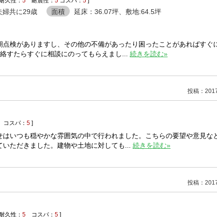
耐久性：
5
耐震性：
5
コスパ：
5
]
夫婦共に29歳
面積
延床：36.07坪、敷地:64.5坪
期点検がありますし、その他の不備があったり困ったことがあればすぐ
絡すたらすぐに相談にのってもらえまし...
続きを読む»
投稿：2017/
コスパ：
5
]
せはいつも穏やかな雰囲気の中で行われました。こちらの要望や意見な
いただきました。建物や土地に対しても...
続きを読む»
投稿：2017/
耐久性：
5
コスパ：
5
]