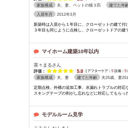
家族構成
夫、妻、ペットの猫３匹
建てた年
入居年月
2012年3月
新築時は入居から１年目に、クローゼットの建て付
３年目も同じように点検し、クローゼットドアの建て付
マイホーム建築10年以内
茶々まるさん
評価：
5.0
[ アフターケア：
5
設備：
5
家族構成
夫、妻
建てた年齢
夫25歳、妻25
定期点検、外構の追加工事、水漏れトラブルの対応
スキングテープの剥がし忘れなどに対応してもらった
モデルルーム見学