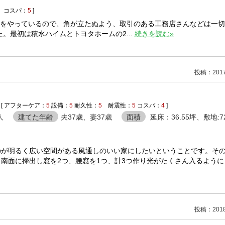
コスパ：
5
]
社をやっているので、角が立たぬよう、取引のある工務店さんなどは一
。最初は積水ハイムとトヨタホームの2...
続きを読む»
投稿：2017/
[ アフターケア：
5
設備：
5
耐久性：
5
耐震性：
5
コスパ：
4
]
人
建てた年齢
夫37歳、妻37歳
面積
延床：36.55坪、敷地:7
のが明るく広い空間がある風通しのいい家にしたいということです。そ
南面に掃出し窓を2つ、腰窓を1つ、計3つ作り光がたくさん入るように
投稿：2018/