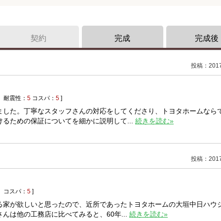
契約
完成
完成後
投稿：2017/
耐震性：
5
コスパ：
5
]
ました。丁寧なスタッフさんの対応をしてくださり、トヨタホームなら
るための保証についてを細かに説明して...
続きを読む»
投稿：2017/
コスパ：
5
]
る家が欲しいと思ったので、近所であったトヨタホームの大垣中日ハウ
は他の工務店に比べてみると、60年...
続きを読む»