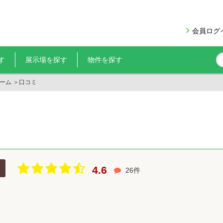
会員ログ
す
展示場を探す
物件を探す
ーム
＞
口コミ
4.6
26件