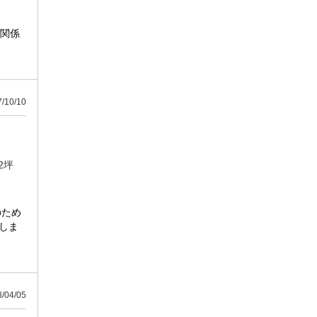
切関係
10/10
2坪
のため
しま
04/05