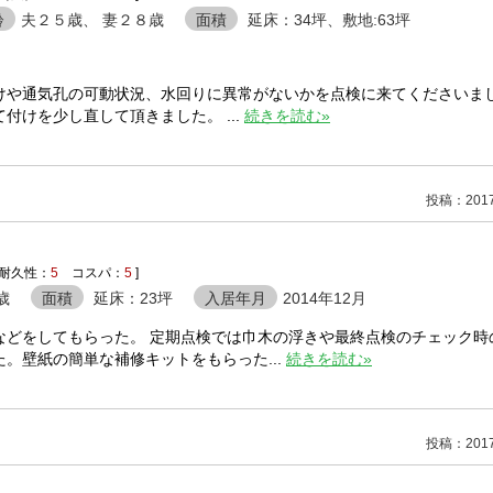
齢
夫２５歳、 妻２８歳
面積
延床：34坪、敷地:63坪
けや通気孔の可動状況、水回りに異常がないかを点検に来てくださいま
けを少し直して頂きました。 ...
続きを読む»
投稿：2017/
耐久性：
5
コスパ：
5
]
歳
面積
延床：23坪
入居年月
2014年12月
などをしてもらった。 定期点検では巾木の浮きや最終点検のチェック時
。壁紙の簡単な補修キットをもらった...
続きを読む»
投稿：2017/