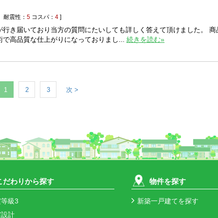
耐震性：
5
コスパ：
4
]
が行き届いており当方の質問にたいしても詳しく答えて頂けました。 商
で高品質な仕上がりになっておりまし...
続きを読む»
1
2
3
次 >
こだわりから探す
物件を探す
等級3
新築一戸建てを探す
震設計