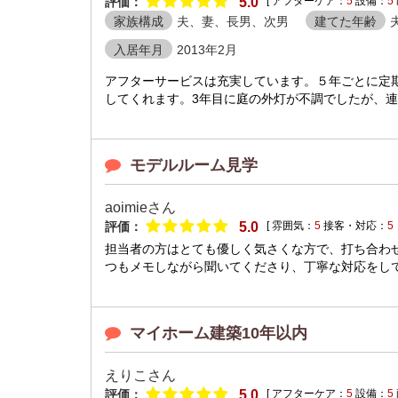
評価：
5.0
[ アフターケア：
5
設備：
5
家族構成
夫、妻、長男、次男
建てた年齢
入居年月
2013年2月
アフターサービスは充実しています。５年ごとに定
してくれます。3年目に庭の外灯が不調でしたが、連
モデルルーム見学
aoimieさん
評価：
5.0
[ 雰囲気：
5
接客・対応：
5
担当者の方はとても優しく気さくな方で、打ち合わ
つもメモしながら聞いてくださり、丁寧な対応をして
マイホーム建築10年以内
えりこさん
評価：
5.0
[ アフターケア：
5
設備：
5