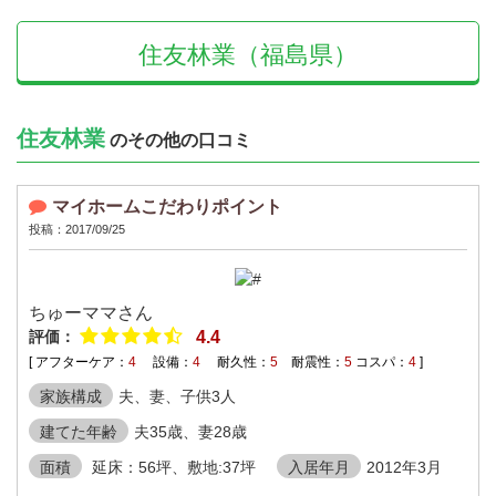
住友林業（福島県）
住友林業
のその他の口コミ
マイホームこだわりポイント
投稿：2017/09/25
ちゅーママさん
評価：
4.4
[ アフターケア：
4
設備：
4
耐久性：
5
耐震性：
5
コスパ：
4
]
家族構成
夫、妻、子供3人
建てた年齢
夫35歳、妻28歳
面積
延床：56坪、敷地:37坪
入居年月
2012年3月