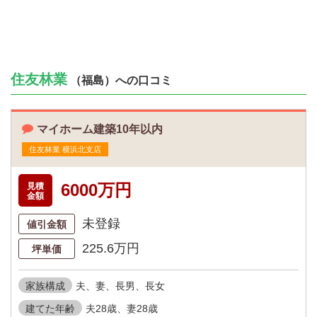
住友林業
（福島）への口コミ
マイホーム建築10年以内
住友林業 横浜北支店
6000万円
見積
金額
未登録
値引金額
225.6万円
坪単価
家族構成
夫、妻、長男、長女
建てた年齢
夫28歳、妻28歳