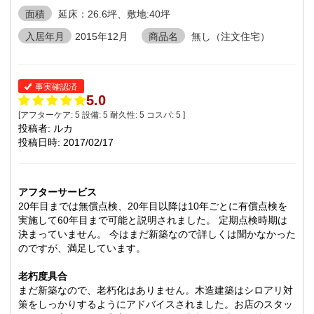
面積
延床：26.6坪、敷地:40坪
入居年月
2015年12月
商品名
無し（注文住宅）
事実確認済
5.0
[アフターケア:
5
設備:
5
耐久性:
5
コスパ:
5
]
投稿者: ルカ
投稿日時: 2017/02/17
アフターサービス
20年目までは無償点検、20年目以降は10年ごとに有償点検を
実施して60年目まで可能と説明されました。 定期点検時期は
決まっていません。 今はまだ新築なので詳しくは聞かなかった
のですが、満足しています。
老朽度具合
まだ新築なので、老朽化はありません。木造建築はシロアリ対
策をしっかりするようにアドバイスされました。お店のスタッ