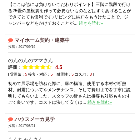
【ここは他には負けないこだわりポイント】三階に階段で行け
る25畳の屋根裏を作って必要ないものなどはすぐあげることが
できてとても便利です♪リビングに納戸をもうけたことで、ジ
ャンパーなどをかけておくことが...
続きを読む»
マイホーム契約・建築中
投稿：2017/09/19
のんのんのママさん
評価：
4.5
[ 雰囲気：
5
接客・対応：
5
耐震性：
5
コスパ：
3
]
初めて展示場を訪ねた際に、家の構造、使用する木材や断熱
材、耐震についてやメンテナンス、そして費用までを丁寧に説
明してもらいました。スタッフの皆さんは接客も対応もものす
ごく良いです。コストは決して安くは...
続きを読む»
ハウスメーカ見学
投稿：2017/08/21
もんちゃんさん