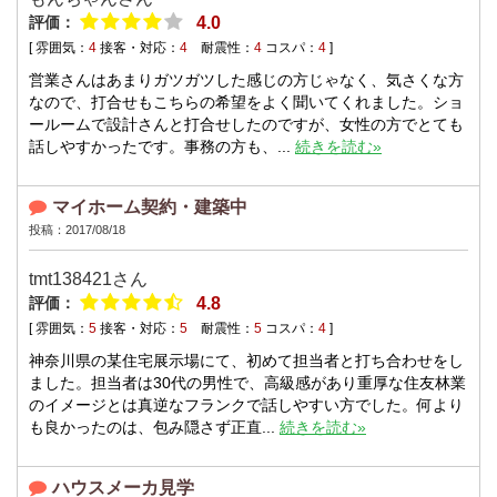
評価：
4.0
[ 雰囲気：
4
接客・対応：
4
耐震性：
4
コスパ：
4
]
営業さんはあまりガツガツした感じの方じゃなく、気さくな方
なので、打合せもこちらの希望をよく聞いてくれました。ショ
ールームで設計さんと打合せしたのですが、女性の方でとても
話しやすかったです。事務の方も、...
続きを読む»
マイホーム契約・建築中
投稿：2017/08/18
tmt138421さん
評価：
4.8
[ 雰囲気：
5
接客・対応：
5
耐震性：
5
コスパ：
4
]
神奈川県の某住宅展示場にて、初めて担当者と打ち合わせをし
ました。担当者は30代の男性で、高級感があり重厚な住友林業
のイメージとは真逆なフランクで話しやすい方でした。何より
も良かったのは、包み隠さず正直...
続きを読む»
ハウスメーカ見学