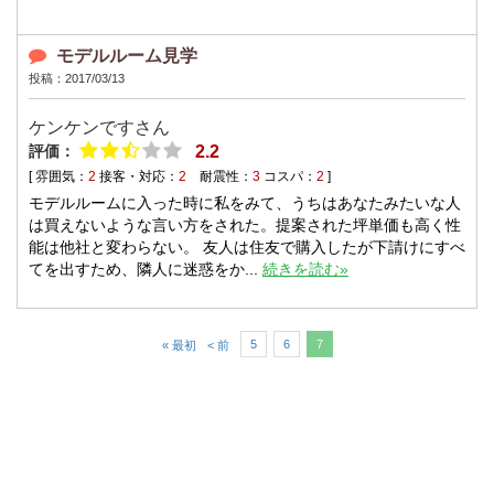
モデルルーム見学
投稿：2017/03/13
ケンケンですさん
評価：
2.2
[ 雰囲気：
2
接客・対応：
2
耐震性：
3
コスパ：
2
]
モデルルームに入った時に私をみて、うちはあなたみたいな人
は買えないような言い方をされた。提案された坪単価も高く性
能は他社と変わらない。 友人は住友で購入したが下請けにすべ
てを出すため、隣人に迷惑をか...
続きを読む»
5
6
7
« 最初
< 前