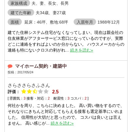
家族構成
夫、妻、長女、長男
建てた年齢
夫34歳、妻27歳
面積
延床：46坪、敷地:68坪
入居年月
1988年12月
建てた住林システム住宅がなくなってしまい、現在は親会社の
住友林業がアフターサービス窓口になっているのですが、実際
どこに連絡をすればよいのか分からない。 ハウスメーカからの
連絡も特にないクロスの剥がれ...
続きを読む»
マイホーム契約・建築中
投稿：2017/05/24
さらささらさふさん
評価：
2.5
[ 雰囲気：
3
接客・対応：
2
耐震性：
3
コスパ：
2
]
何社かを周り、こちらに決めました。 高い買い物をするので、
それなりにきちんと対応してもらえる接客も選定基準にいれま
した。 信用性が大切だと思ったので。 コスパは良いとは言え
ません。 高い感じが...
続きを読む»