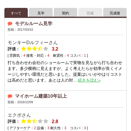
すべて
見学
契約
完成
完成後
モデルルーム見学
投稿：2017/03/10
モンキーDルフィーさん
評価：
3.2
[ 雰囲気：
4
接客・対応：
4
耐震性：
4
コスパ：
1
]
打ち合わせわ会社のショールームで実物を見ながら打ち合わせ
ます。多少横柄に見えますが、よく考えたらか効率が良くイメ
ージしやすい環境だと思いました。提案はいいがやはりコスト
は高めだと思います。あとは人の対...
続きを読む»
マイホーム建築10年以上
投稿：2016/12/09
エクボさん
評価：
2.8
[ アフターケア：
2
設備：
3
耐久性：
3
コスパ：
3
]