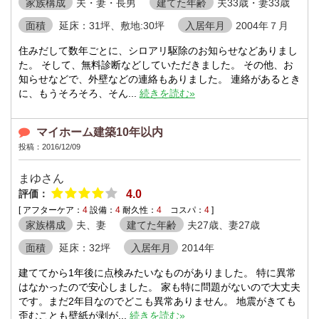
家族構成
夫・妻・長男
建てた年齢
夫33歳・妻33歳
面積
延床：31坪、敷地:30坪
入居年月
2004年７月
住みだして数年ごとに、シロアリ駆除のお知らせなどありまし
た。 そして、無料診断などしていただきました。 その他、お
知らせなどで、外壁などの連絡もありました。 連絡があるとき
に、もうそろそろ、そん...
続きを読む»
マイホーム建築10年以内
投稿：2016/12/09
まゆさん
評価：
4.0
[ アフターケア：
4
設備：
4
耐久性：
4
コスパ：
4
]
家族構成
夫、妻
建てた年齢
夫27歳、妻27歳
面積
延床：32坪
入居年月
2014年
建ててから1年後に点検みたいなものがありました。 特に異常
はなかったので安心しました。 家も特に問題がないので大丈夫
です。まだ2年目なのでどこも異常ありません。 地震がきても
歪むことも壁紙が剥が...
続きを読む»