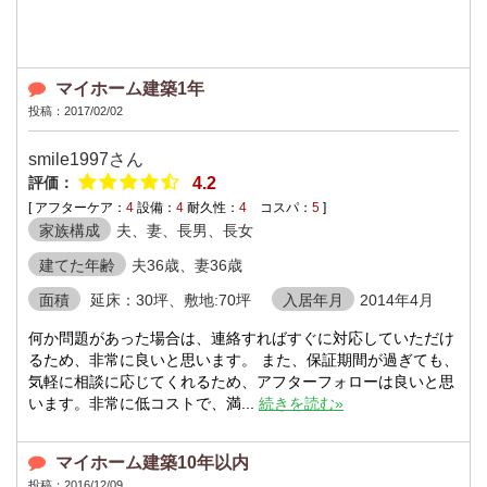
マイホーム建築1年
投稿：2017/02/02
smile1997さん
評価：
4.2
[ アフターケア：
4
設備：
4
耐久性：
4
コスパ：
5
]
家族構成
夫、妻、長男、長女
建てた年齢
夫36歳、妻36歳
面積
延床：30坪、敷地:70坪
入居年月
2014年4月
何か問題があった場合は、連絡すればすぐに対応していただけ
るため、非常に良いと思います。 また、保証期間が過ぎても、
気軽に相談に応じてくれるため、アフターフォローは良いと思
います。非常に低コストで、満...
続きを読む»
マイホーム建築10年以内
投稿：2016/12/09