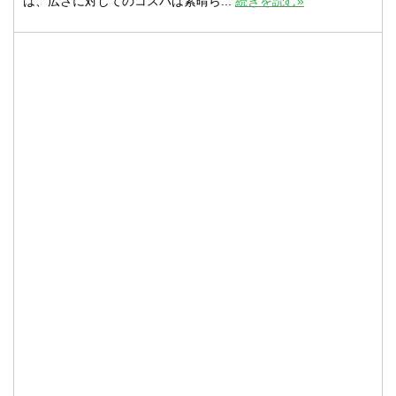
は、広さに対してのコスパは素晴ら...
続きを読む»