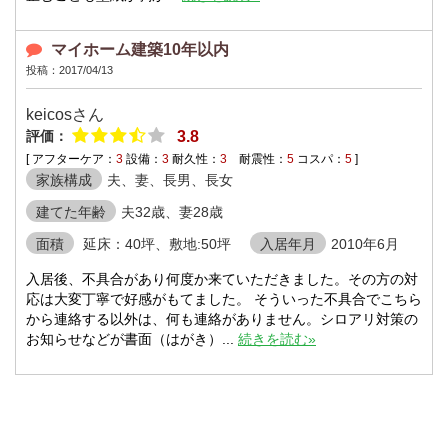
マイホーム建築10年以内
投稿：2017/04/13
keicosさん
評価：
3.8
[ アフターケア：
3
設備：
3
耐久性：
3
耐震性：
5
コスパ：
5
]
家族構成
夫、妻、長男、長女
建てた年齢
夫32歳、妻28歳
面積
延床：40坪、敷地:50坪
入居年月
2010年6月
入居後、不具合があり何度か来ていただきました。その方の対
応は大変丁寧で好感がもてました。 そういった不具合でこちら
から連絡する以外は、何も連絡がありません。シロアリ対策の
お知らせなどが書面（はがき）...
続きを読む»