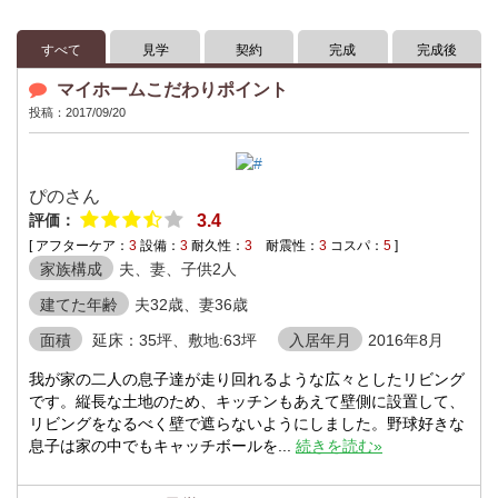
すべて
見学
契約
完成
完成後
マイホームこだわりポイント
投稿：2017/09/20
ぴのさん
評価：
3.4
[ アフターケア：
3
設備：
3
耐久性：
3
耐震性：
3
コスパ：
5
]
家族構成
夫、妻、子供2人
建てた年齢
夫32歳、妻36歳
面積
延床：35坪、敷地:63坪
入居年月
2016年8月
我が家の二人の息子達が走り回れるような広々としたリビング
です。縦長な土地のため、キッチンもあえて壁側に設置して、
リビングをなるべく壁で遮らないようにしました。野球好きな
息子は家の中でもキャッチボールを...
続きを読む»