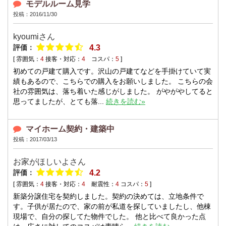
モデルルーム見学
投稿：2016/11/30
kyoumiさん
評価：
4.3
[ 雰囲気：
4
接客・対応：
4
コスパ：
5
]
初めての戸建て購入です。沢山の戸建てなどを手掛けていて実
績もあるので、こちらでの購入をお願いしました。 こちらの会
社の雰囲気は、落ち着いた感じがしました。 がやがやしてると
思ってましたが、とても落...
続きを読む»
マイホーム契約・建築中
投稿：2017/03/13
お家がほしいよさん
評価：
4.2
[ 雰囲気：
4
接客・対応：
4
耐震性：
4
コスパ：
5
]
新築分譲住宅を契約しました。契約の決めては、立地条件で
す。子供が居たので、家の前が私道を探していましたし、他棟
現場で、自分の探してた物件でした。 他と比べて良かった点