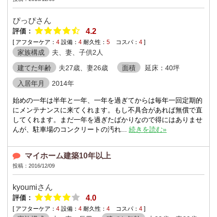
ぴっぴさん
評価：
4.2
[ アフターケア：
4
設備：
4
耐久性：
5
コスパ：
4
]
家族構成
夫、妻、子供2人
建てた年齢
夫27歳、妻26歳
面積
延床：40坪
入居年月
2014年
始めの一年は半年と一年、一年を過ぎてからは毎年一回定期的
にメンテナンスに来てくれます。もし不具合があれば無償で直
してくれます。まだ一年を過ぎたばかりなので得にはありませ
んが、駐車場のコンクリートの汚れ...
続きを読む»
マイホーム建築10年以上
投稿：2016/12/09
kyoumiさん
評価：
4.0
[ アフターケア：
4
設備：
4
耐久性：
4
コスパ：
4
]