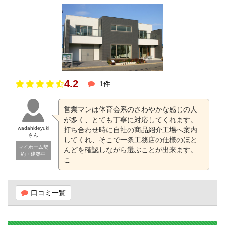
4.2
1件
営業マンは体育会系のさわやかな感じの人
が多く、とても丁寧に対応してくれます。
wadahideyuki
打ち合わせ時に自社の商品紹介工場へ案内
さん
してくれ、そこで一条工務店の仕様のほと
マイホーム契
んどを確認しながら選ぶことが出来ます。
約・建築中
こ...
口コミ一覧