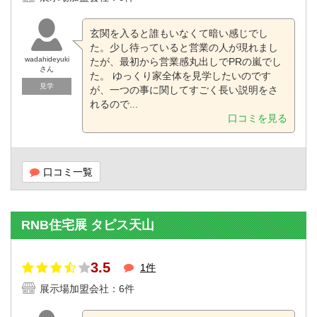
玄関を入ると誰もいなくて暗い感じでし
た。少し待っていると営業の人が現れまし
wadahideyuki
たが、最初から営業感丸出しでPRの嵐でし
さん
た。 ゆっくり家全体を見学したいのです
見学
が、一つの事に関してすごく長い説明をさ
れるので...
口コミを見る
口コミ一覧
RNB住宅展 タピス天山
3.5
1件
展示場加盟会社：6件