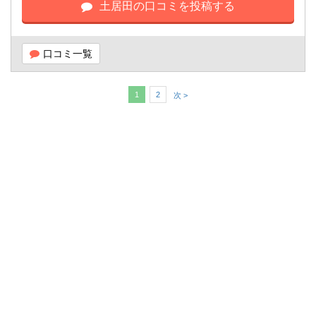
土居田の口コミを投稿する
口コミ一覧
1
2
次 >