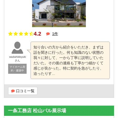
4.2
1件
知り合いの方から紹介をいただき、まずは
話を聞きに行った。何も知識のない状態の
wadahideyuki
我々に対して、一から丁寧に説明していた
さん
だいた。その後の連絡も丁寧かつ細かくて
マイホーム契
感じが良かった。特に契約を急がしたり、
約・建築中
迫ったりす...
口コミ一覧
一条工務店 松山パル展示場