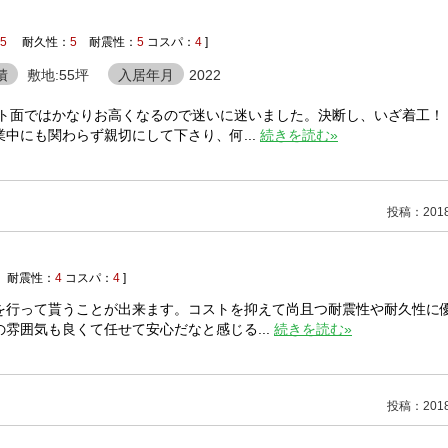
5
耐久性：
5
耐震性：
5
コスパ：
4
]
積
敷地:55坪
入居年月
2022
スト面ではかなりお高くなるので迷いに迷いました。決断し、いざ着工！
中にも関わらず親切にして下さり、何...
続きを読む»
投稿：2018/
耐震性：
4
コスパ：
4
]
を行って貰うことが出来ます。コストを抑えて尚且つ耐震性や耐久性に
雰囲気も良くて任せて安心だなと感じる...
続きを読む»
投稿：2018/