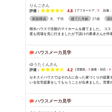
りんごさん
評価：
4.8
[ アフターケア：
5
設備：
家族構成
夫、子供
建てた年齢
27歳
面
積水ハウスで念願のマイホームを建てました。 コ
度も現場を見に行きましたが下請けの業者さんが作業
ハウスメーカ見学
ゆうたくんさん
評価：
4.2
[ 雰囲気：
5
接客・対応：
4
セキスイハウスではその人に合った家づくりの提案
いる住宅提案をしてもらうことが出来ました。営業の
ハウスメーカ見学