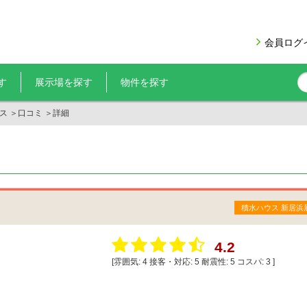
会員ログ
す
展示場を探す
物件を探す
ス
＞
口コミ
＞
詳細
積水ハウス 新居浜
4.2
[雰囲気:
4
接客・対応:
5
耐震性:
5
コスパ:
3
]