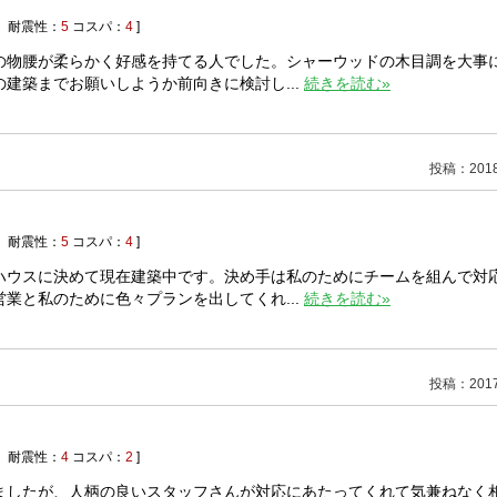
耐震性：
5
コスパ：
4
]
の物腰が柔らかく好感を持てる人でした。シャーウッドの木目調を大事
建築までお願いしようか前向きに検討し...
続きを読む»
投稿：2018/
耐震性：
5
コスパ：
4
]
ハウスに決めて現在建築中です。決め手は私のためにチームを組んで対
業と私のために色々プランを出してくれ...
続きを読む»
投稿：2017/
耐震性：
4
コスパ：
2
]
ましたが、人柄の良いスタッフさんが対応にあたってくれて気兼ねなく