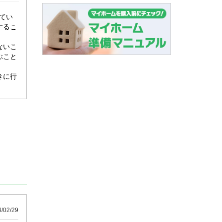
てい
するこ
ないこ
ぶこと
きに行
02/29