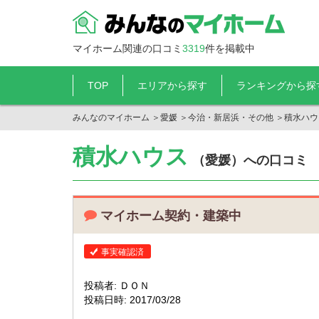
マイホーム関連の口コミ
3319
件を掲載中
TOP
エリアから探す
ランキングから探
みんなのマイホーム
＞
愛媛
＞
今治・新居浜・その他
＞
積水ハウ
積水ハウス
（愛媛）への口コミ
マイホーム契約・建築中
事実確認済
投稿者: ＤＯＮ
投稿日時: 2017/03/28