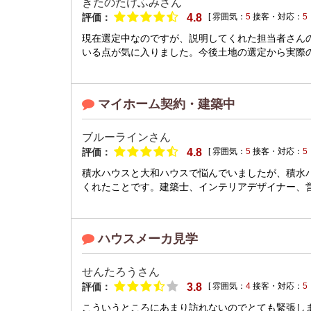
きたのたけふみさん
評価：
4.8
[ 雰囲気：
5
接客・対応：
5
現在選定中なのですが、説明してくれた担当者さん
いる点が気に入りました。今後土地の選定から実際の
マイホーム契約・建築中
ブルーラインさん
評価：
4.8
[ 雰囲気：
5
接客・対応：
5
積水ハウスと大和ハウスで悩んでいましたが、積水
くれたことです。建築士、インテリアデザイナー、営
ハウスメーカ見学
せんたろうさん
評価：
3.8
[ 雰囲気：
4
接客・対応：
5
こういうところにあまり訪れないのでとても緊張し