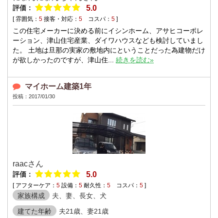
評価：
5.0
[ 雰囲気：
5
接客・対応：
5
コスパ：
5
]
この住宅メーカーに決める前にイシンホーム、アサヒコーポレ
ーション、津山住宅産業、ダイワハウスなども検討していまし
た。 土地は旦那の実家の敷地内にということだった為建物だけ
が欲しかったのですが、津山住...
続きを読む»
マイホーム建築1年
投稿：2017/01/30
raacさん
評価：
5.0
[ アフターケア：
5
設備：
5
耐久性：
5
コスパ：
5
]
家族構成
夫、妻、長女、犬
建てた年齢
夫21歳、妻21歳