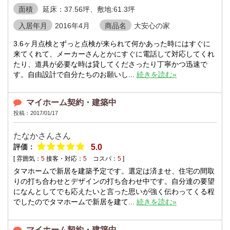
面積
延床：37.56坪、敷地:61.3坪
入居年月
2016年4月
商品名
大安心の家
3.6ヶ月点検とずっと点検が来られて何かあった時にはすぐに
来てくれて、メーカーさんとかにすぐに電話して対応してくれ
たり、道具が必要な時は貸してくださったり丁寧かつ迅速で
す。自由設計で自分たちのお願いし...
続きを読む»
マイホーム契約・建築中
投稿：2017/01/17
たなかさんさん
評価：
5.0
[ 雰囲気：
5
接客・対応：
5
コスパ：
5
]
タマホームで新居を建築予定です。選定は済ませ、住宅の間取
りの打ち合わせとデザインの打ち合わせ中です。自分達の要望
になんとしてでも応えたいと言った思いが強く伝わってくる程
でしたのでタマホームで新居を建て...
続きを読む»
マイホーム契約・建築中