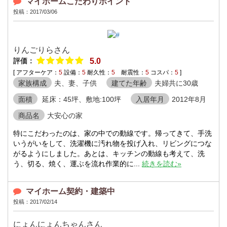
マイホームこだわりポイント
投稿：2017/03/06
りんごりらさん
評価：
5.0
[ アフターケア：
5
設備：
5
耐久性：
5
耐震性：
5
コスパ：
5
]
家族構成
夫、妻、子供
建てた年齢
夫婦共に30歳
面積
延床：45坪、敷地:100坪
入居年月
2012年8月
商品名
大安心の家
特にこだわったのは、家の中での動線です。帰ってきて、手洗
いうがいをして、洗濯機に汚れ物を投げ入れ、リビングにつな
がるようにしました。あとは、キッチンの動線も考えて、洗
う、切る、焼く、運ぶを流れ作業的に...
続きを読む»
マイホーム契約・建築中
投稿：2017/02/14
にょんにょんちゃんさん