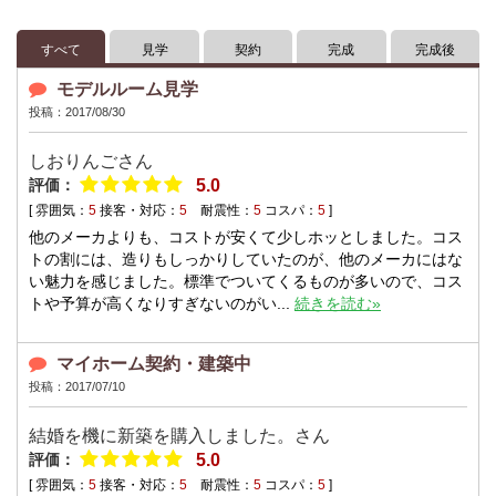
すべて
見学
契約
完成
完成後
モデルルーム見学
投稿：2017/08/30
しおりんごさん
評価：
5.0
[ 雰囲気：
5
接客・対応：
5
耐震性：
5
コスパ：
5
]
他のメーカよりも、コストが安くて少しホッとしました。コス
トの割には、造りもしっかりしていたのが、他のメーカにはな
い魅力を感じました。標準でついてくるものが多いので、コス
トや予算が高くなりすぎないのがい...
続きを読む»
マイホーム契約・建築中
投稿：2017/07/10
結婚を機に新築を購入しました。さん
評価：
5.0
[ 雰囲気：
5
接客・対応：
5
耐震性：
5
コスパ：
5
]