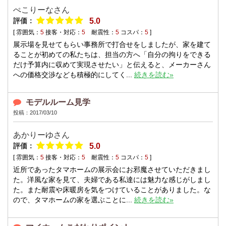
ぺこりーなさん
評価：
5.0
[ 雰囲気：
5
接客・対応：
5
耐震性：
5
コスパ：
5
]
展示場を見せてもらい事務所で打合せをしましたが、家を建て
ることが初めての私たちは、担当の方へ「自分の拘りをできる
だけ予算内に収めて実現させたい」と伝えると、メーカーさん
への価格交渉なども積極的にしてく...
続きを読む»
モデルルーム見学
投稿：2017/03/10
あかりーゆさん
評価：
5.0
[ 雰囲気：
5
接客・対応：
5
耐震性：
5
コスパ：
5
]
近所であったタマホームの展示会にお邪魔させていただきまし
た。洋風な家を見て、夫婦である私達には魅力な感じがしまし
た。また耐震や床暖房を気をつけていることがありました。な
ので、タマホームの家を選ぶことに...
続きを読む»