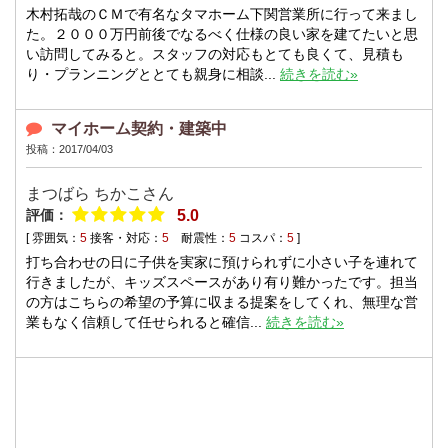
木村拓哉のＣＭで有名なタマホーム下関営業所に行って来まし
た。２０００万円前後でなるべく仕様の良い家を建てたいと思
い訪問してみると。スタッフの対応もとても良くて、見積も
り・プランニングととても親身に相談...
続きを読む»
マイホーム契約・建築中
投稿：2017/04/03
まつばら ちかこさん
評価：
5.0
[ 雰囲気：
5
接客・対応：
5
耐震性：
5
コスパ：
5
]
打ち合わせの日に子供を実家に預けられずに小さい子を連れて
行きましたが、キッズスペースがあり有り難かったです。担当
の方はこちらの希望の予算に収まる提案をしてくれ、無理な営
業もなく信頼して任せられると確信...
続きを読む»