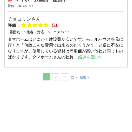
投稿：2017/01/17
チョコリンさん
評価：
5.0
[ 雰囲気：
5
接客・対応：
5
コスパ：
5
]
タマホームはとにかく建設費が安いです。モデルハウスを見に
行くと「何故こんな費用で出来るのだろうか？」と逆に不安に
なりますが、使用している資材は坪単価が高い他社と同じもの
ばかりです。タマホームさんの社長...
続きを読む»
1
2
3
次 >
最後 »