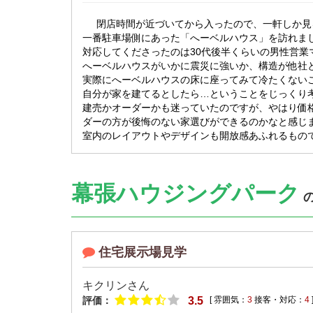
閉店時間が近づいてから入ったので、一軒しか見
一番駐車場側にあった「へーベルハウス」を訪れま
対応してくださったのは30代後半くらいの男性営業
へーベルハウスがいかに震災に強いか、構造が他社
実際にへーベルハウスの床に座ってみて冷たくない
自分が家を建てるとしたら…ということをじっくり
建売かオーダーかも迷っていたのですが、やはり価
ダーの方が後悔のない家選びができるのかなと感じ
室内のレイアウトやデザインも開放感あふれるもの
幕張ハウジングパーク
の
住宅展示場見学
キクリンさん
評価：
3.5
[ 雰囲気：
3
接客・対応：
4