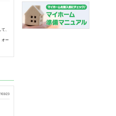
して、
、オー
03/23