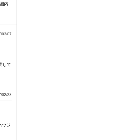
歩圏内
03/07
実して
02/28
ハウジ