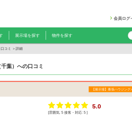
会員ログ
す
展示場を探す
物件を探す
＞
口コミ
＞
詳細
（千葉）への口コミ
【展示場】幕張ハウジング
5.0
[雰囲気:
5
接客・対応:
5
]