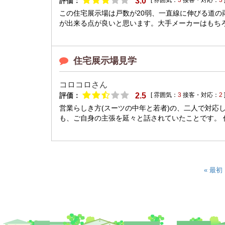
評価：
3.0
[ 雰囲気：
3
接客・対応：
3
この住宅展示場は戸数が20弱、一直線に伸びる道
が出来る点が良いと思います。大手メーカーはもちろ
住宅展示場見学
コロコロさん
評価：
2.5
[ 雰囲気：
3
接客・対応：
2
営業らしき方(スーツの中年と若者)の、二人で対応
も、ご自身の主張を延々と話されていたことです。 仕
« 最初