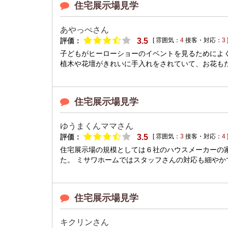
住宅展示場見学
あやっぺさん
評価：
3.5
[ 雰囲気：
4
接客・対応：
3
子どもがヒーローショーのイベントを見るためによ
植木や花壇がきれいに手入れをされていて、お花もた
住宅展示場見学
ゆうまくんママさん
評価：
3.5
[ 雰囲気：
3
接客・対応：
4
住宅展示場の規模としては６社のハウスメーカーの
た。 ミサワホームではスタッフさんの対応も細やかで
住宅展示場見学
キクリンさん