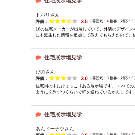
住宅展示場見学
トバリさん
評価：
3.5
[ 雰囲気：
4
接客・対応：
3
16の住宅メーカーが出展していて、外装のデザイ
にも派生した情報を追加して教えてもらえたので、住
住宅展示場見学
ぴのさん
評価：
3.0
[ 雰囲気：
3
接客・対応：
3
住宅街の中にひょっこりある展示場です。 すべて
ように２列ずつくらいで軒を連ねているかんじです。
住宅展示場見学
あんドーナツさん