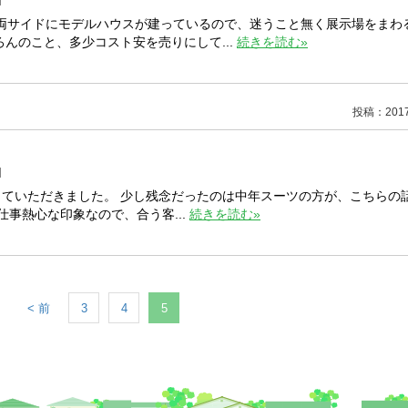
]
の両サイドにモデルハウスが建っているので、迷うこと無く展示場をまわ
んのこと、多少コスト安を売りにして...
続きを読む»
投稿：2017/
]
していただきました。 少し残念だったのは中年スーツの方が、こちらの
事熱心な印象なので、合う客...
続きを読む»
< 前
3
4
5