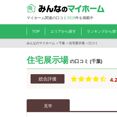
マイホーム関連の口コミ
3319
件を掲載中
TOP
エリアから探す
ランキングから探
みんなのマイホーム
＞
千葉
＞
住宅展示場
＞
口コミ
住宅展示場
の口コミ (千葉)
総合評価
4.
見学