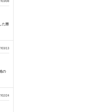
03/08
した際
03/13
地の
02/24