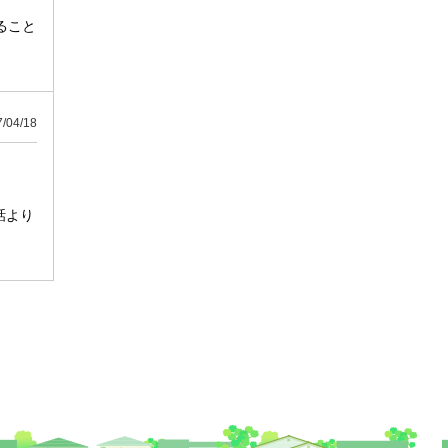
ること
04/18
話より