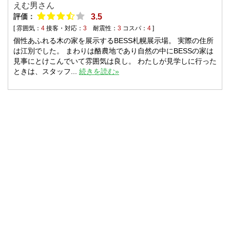
えむ男さん
評価：
3.5
[ 雰囲気：
4
接客・対応：
3
耐震性：
3
コスパ：
4
]
個性あふれる木の家を展示するBESS札幌展示場。 実際の住所
は江別でした。 まわりは酪農地であり自然の中にBESSの家は
見事にとけこんでいて雰囲気は良し。 わたしが見学しに行った
ときは、スタッフ...
続きを読む»