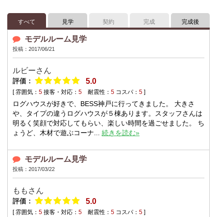
すべて
見学
契約
完成
完成後
モデルルーム見学
投稿：2017/06/21
ルビーさん
評価：
5.0
[ 雰囲気：
5
接客・対応：
5
耐震性：
5
コスパ：
5
]
ログハウスが好きで、BESS神戸に行ってきました。 大きさ
や、タイプの違うログハウスが５棟あります。スタッフさんは
明るく笑顔で対応してもらい、楽しい時間を過ごせました。 ち
ょうど、木材で遊ぶコーナ...
続きを読む»
モデルルーム見学
投稿：2017/03/22
ももさん
評価：
5.0
[ 雰囲気：
5
接客・対応：
5
耐震性：
5
コスパ：
5
]