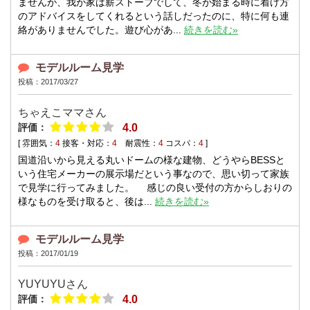
ませんが、我が家は薪ストーブでして、冬が始まる時に着け方
のアドバイスをしてくれるという話しだったのに、特に何も連
絡がありませんでした。遊び心があ...
続きを読む»
モデルルーム見学
投稿：2017/03/27
ちゃえこママさん
評価：
4.0
[ 雰囲気：
4
接客・対応：
4
耐震性：
4
コスパ：
4
]
国道沿いから見える丸いドームの様な建物、どうやらBESSと
いう住宅メーカーの展示場だという事なので、思い切って家族
で見学に行ってみました。 感じの良い受付の方からしおりの
様なものを受け取ると、後は...
続きを読む»
モデルルーム見学
投稿：2017/01/19
YUYUYUさん
評価：
4.0