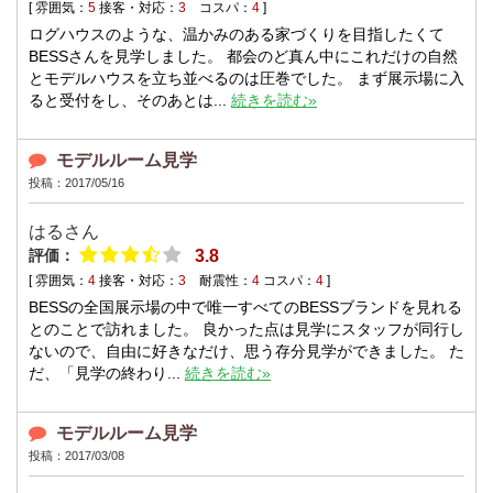
[ 雰囲気：
5
接客・対応：
3
コスパ：
4
]
ログハウスのような、温かみのある家づくりを目指したくて
BESSさんを見学しました。 都会のど真ん中にこれだけの自然
とモデルハウスを立ち並べるのは圧巻でした。 まず展示場に入
ると受付をし、そのあとは...
続きを読む»
モデルルーム見学
投稿：2017/05/16
はるさん
評価：
3.8
[ 雰囲気：
4
接客・対応：
3
耐震性：
4
コスパ：
4
]
BESSの全国展示場の中で唯一すべてのBESSブランドを見れる
とのことで訪れました。 良かった点は見学にスタッフが同行し
ないので、自由に好きなだけ、思う存分見学ができました。 た
だ、「見学の終わり...
続きを読む»
モデルルーム見学
投稿：2017/03/08