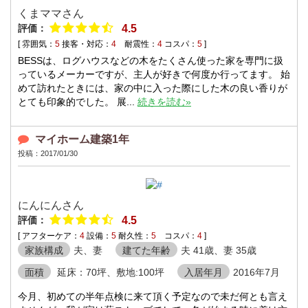
くまママさん
評価：
4.5
[ 雰囲気：
5
接客・対応：
4
耐震性：
4
コスパ：
5
]
BESSは、ログハウスなどの木をたくさん使った家を専門に扱
っているメーカーですが、主人が好きで何度か行ってます。 始
めて訪れたときには、家の中に入った際にした木の良い香りが
とても印象的でした。 展...
続きを読む»
マイホーム建築1年
投稿：2017/01/30
にんにんさん
評価：
4.5
[ アフターケア：
4
設備：
5
耐久性：
5
コスパ：
4
]
家族構成
夫、妻
建てた年齢
夫 41歳、妻 35歳
面積
延床：70坪、敷地:100坪
入居年月
2016年7月
今月、初めての半年点検に来て頂く予定なので未だ何とも言え