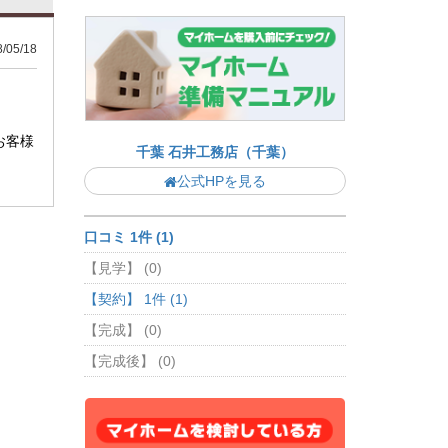
05/18
お客様
千葉 石井工務店（千葉）
公式HPを見る
口コミ 1件 (1)
【見学】 (0)
【契約】 1件 (1)
【完成】 (0)
【完成後】 (0)