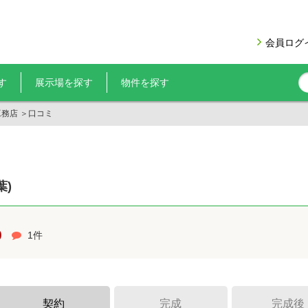
会員ログ
す
展示場を探す
物件を探す
工務店
＞
口コミ
葉)
0
1件
契約
完成
完成後