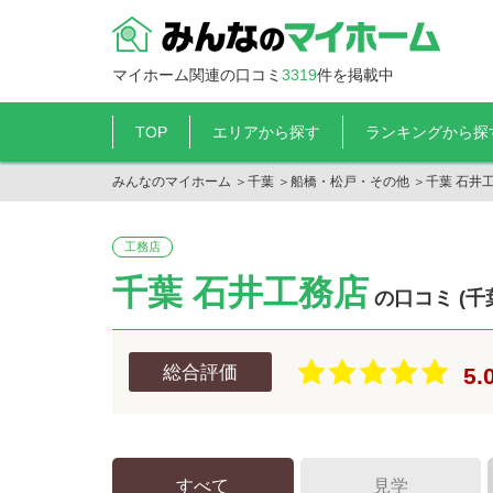
マイホーム関連の口コミ
3319
件を掲載中
TOP
エリアから探す
ランキングから探
みんなのマイホーム
＞
千葉
＞
船橋・松戸・その他
＞
千葉 石井
工務店
千葉 石井工務店
の口コミ (千
総合評価
5.
すべて
見学