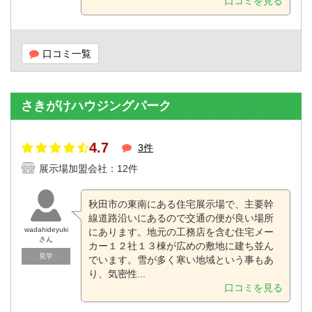
口コミを見る
口コミ一覧
さきがけハウジングパーク
4.7
3件
展示場加盟会社：12件
秋田市の東南にある住宅展示場で、主要幹
線道路沿いにあるので交通の便が良い場所
wadahideyuki
にあります。地元の工務店を含む住宅メー
さん
カー１２社１３棟が広めの敷地に建ち並ん
見学
でいます。雪が多く寒い地域という事もあ
り、気密性...
口コミを見る