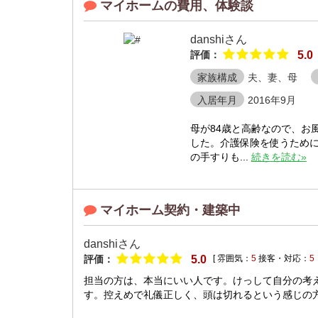
マイホームの費用、体験談
danshiさん
評価：
5.0
家族構成
夫、妻、母
入居年月
2016年9月
母が84歳と高齢なので、お
した。介護保険を使うため
の手すりも...
続きを読む»
マイホーム契約・建築中
danshiさん
評価：
5.0
[ 雰囲気：
5
接客・対応：
5
担当の方は、本当にいい人です。けっして自分の考
す。控えめで礼儀正しく、頭は切れるという感じの方