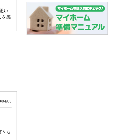
思い
力を感
04/03
方々も