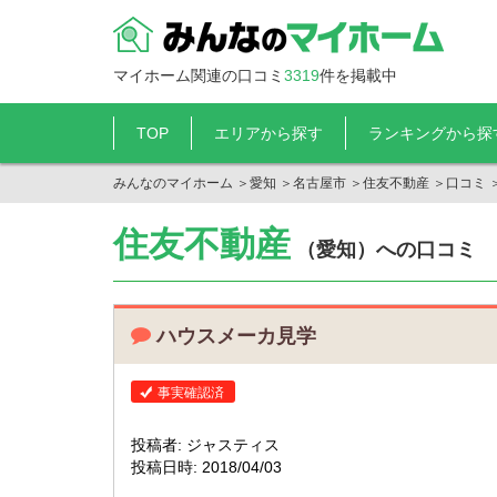
マイホーム関連の口コミ
3319
件を掲載中
TOP
エリアから探す
ランキングから探
みんなのマイホーム
＞
愛知
＞
名古屋市
＞
住友不動産
＞
口コミ
住友不動産
（愛知）への口コミ
ハウスメーカ見学
事実確認済
投稿者: ジャスティス
投稿日時: 2018/04/03