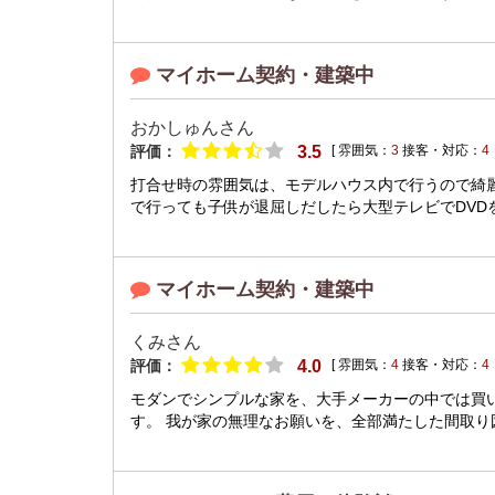
マイホーム契約・建築中
おかしゅんさん
評価：
3.5
[ 雰囲気：
3
接客・対応：
4
打合せ時の雰囲気は、モデルハウス内で行うので綺
で行っても子供が退屈しだしたら大型テレビでDVDを
マイホーム契約・建築中
くみさん
評価：
4.0
[ 雰囲気：
4
接客・対応：
4
モダンでシンプルな家を、大手メーカーの中では買
す。 我が家の無理なお願いを、全部満たした間取り図